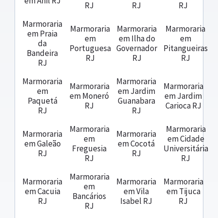
em Anil RJ
RJ
RJ
RJ
Marmoraria
Marmoraria
Marmoraria
Marmoraria
em Praia
em
em Ilha do
em
da
Portuguesa
Governador
Pitangueiras
Bandeira
RJ
RJ
RJ
RJ
Marmoraria
Marmoraria
Marmoraria
Marmoraria
em
em Jardim
em Moneró
em Jardim
Paquetá
Guanabara
RJ
Carioca RJ
RJ
RJ
Marmoraria
Marmoraria
Marmoraria
Marmoraria
em
em Cidade
em Galeão
em Cocotá
Freguesia
Universitária
RJ
RJ
RJ
RJ
Marmoraria
Marmoraria
Marmoraria
Marmoraria
em
em Cacuia
em Vila
em Tijuca
Bancários
RJ
Isabel RJ
RJ
RJ