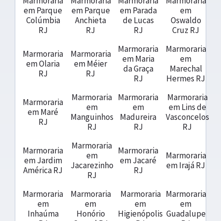
Marmoraria
Marmoraria
Marmoraria
Marmoraria
em Parque
em Parque
em Parada
em
Colúmbia
Anchieta
de Lucas
Oswaldo
RJ
RJ
RJ
Cruz RJ
Marmoraria
Marmoraria
Marmoraria
Marmoraria
em Maria
em
em Olaria
em Méier
da Graça
Marechal
RJ
RJ
RJ
Hermes RJ
Marmoraria
Marmoraria
Marmoraria
Marmoraria
em
em
em Lins de
em Maré
Manguinhos
Madureira
Vasconcelos
RJ
RJ
RJ
RJ
Marmoraria
Marmoraria
Marmoraria
em
Marmoraria
em Jardim
em Jacaré
Jacarezinho
em Irajá RJ
América RJ
RJ
RJ
Marmoraria
Marmoraria
Marmoraria
Marmoraria
em
em
em
em
Inhaúma
Honório
Higienópolis
Guadalupe