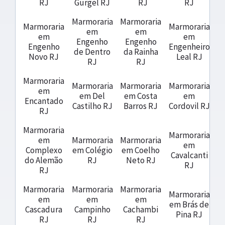
RJ
Gurgel RJ
RJ
RJ
Marmoraria
Marmoraria
Marmoraria
Marmoraria
em
em
em
em
Engenho
Engenho
Engenho
Engenheiro
de Dentro
da Rainha
Novo RJ
Leal RJ
RJ
RJ
Marmoraria
Marmoraria
Marmoraria
Marmoraria
em
em Del
em Costa
em
Encantado
Castilho RJ
Barros RJ
Cordovil RJ
RJ
Marmoraria
Marmoraria
em
Marmoraria
Marmoraria
em
Complexo
em Colégio
em Coelho
Cavalcanti
do Alemão
RJ
Neto RJ
RJ
RJ
Marmoraria
Marmoraria
Marmoraria
Marmoraria
em
em
em
em Brás de
Cascadura
Campinho
Cachambi
Pina RJ
RJ
RJ
RJ