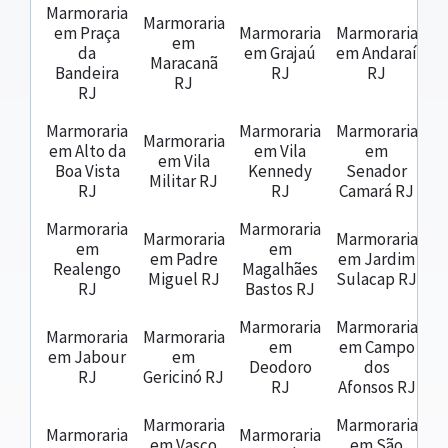
Marmoraria
Marmoraria
em Praça
Marmoraria
Marmoraria
em
da
em Grajaú
em Andaraí
Maracanã
Bandeira
RJ
RJ
RJ
RJ
Marmoraria
Marmoraria
Marmoraria
Marmoraria
em Alto da
em Vila
em
em Vila
Boa Vista
Kennedy
Senador
Militar RJ
RJ
RJ
Camará RJ
Marmoraria
Marmoraria
Marmoraria
Marmoraria
em
em
em Padre
em Jardim
Realengo
Magalhães
Miguel RJ
Sulacap RJ
RJ
Bastos RJ
Marmoraria
Marmoraria
Marmoraria
Marmoraria
em
em Campo
em Jabour
em
Deodoro
dos
RJ
Gericinó RJ
RJ
Afonsos RJ
Marmoraria
Marmoraria
Marmoraria
Marmoraria
em Vasco
em São