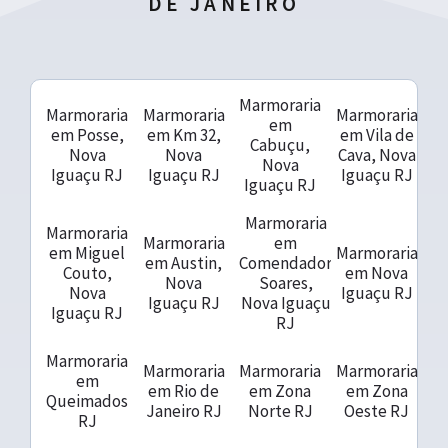
DE JANEIRO
Marmoraria
Marmoraria
Marmoraria
Marmoraria
em
em Posse,
em Km 32,
em Vila de
Cabuçu,
Nova
Nova
Cava, Nova
Nova
Iguaçu RJ
Iguaçu RJ
Iguaçu RJ
Iguaçu RJ
Marmoraria
Marmoraria
Marmoraria
em
em Miguel
Marmoraria
em Austin,
Comendador
Couto,
em Nova
Nova
Soares,
Nova
Iguaçu RJ
Iguaçu RJ
Nova Iguaçu
Iguaçu RJ
RJ
Marmoraria
Marmoraria
Marmoraria
Marmoraria
em
em Rio de
em Zona
em Zona
Queimados
Janeiro RJ
Norte RJ
Oeste RJ
RJ