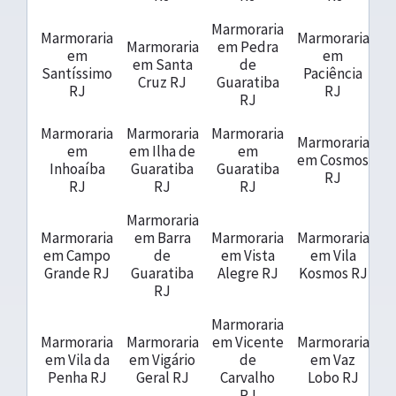
Marmoraria
Marmoraria
Marmoraria
Marmoraria
em Pedra
em
em
em Santa
de
Santíssimo
Paciência
Cruz RJ
Guaratiba
RJ
RJ
RJ
Marmoraria
Marmoraria
Marmoraria
Marmoraria
em
em Ilha de
em
em Cosmos
Inhoaíba
Guaratiba
Guaratiba
RJ
RJ
RJ
RJ
Marmoraria
Marmoraria
em Barra
Marmoraria
Marmoraria
em Campo
de
em Vista
em Vila
Grande RJ
Guaratiba
Alegre RJ
Kosmos RJ
RJ
Marmoraria
Marmoraria
Marmoraria
em Vicente
Marmoraria
em Vila da
em Vigário
de
em Vaz
Penha RJ
Geral RJ
Carvalho
Lobo RJ
RJ