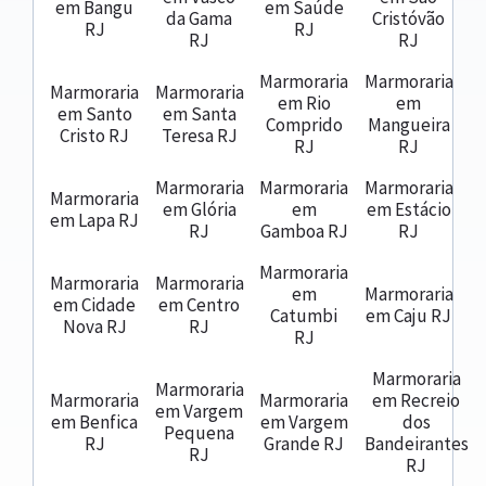
em Bangu
em Saúde
da Gama
Cristóvão
RJ
RJ
RJ
RJ
Marmoraria
Marmoraria
Marmoraria
Marmoraria
em Rio
em
em Santo
em Santa
Comprido
Mangueira
Cristo RJ
Teresa RJ
RJ
RJ
Marmoraria
Marmoraria
Marmoraria
Marmoraria
em Glória
em
em Estácio
em Lapa RJ
RJ
Gamboa RJ
RJ
Marmoraria
Marmoraria
Marmoraria
em
Marmoraria
em Cidade
em Centro
Catumbi
em Caju RJ
Nova RJ
RJ
RJ
Marmoraria
Marmoraria
Marmoraria
Marmoraria
em Recreio
em Vargem
em Benfica
em Vargem
dos
Pequena
RJ
Grande RJ
Bandeirantes
RJ
RJ