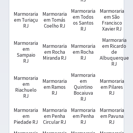
Marmoraria
Marmoraria
Marmoraria
Marmoraria
em Todos
em São
em Turiaçu
em Tomás
os Santos
Francisco
RJ
Coelho RJ
RJ
Xavier RJ
Marmoraria
Marmoraria
Marmoraria
Marmoraria
em Ricardo
em
em Rocha
em Rocha
de
Sampaio
Miranda RJ
RJ
Albuquerque
RJ
RJ
Marmoraria
Marmoraria
Marmoraria
em
Marmoraria
em
em Ramos
Quintino
em Pilares
Riachuelo
RJ
Bocaiuva
RJ
RJ
RJ
Marmoraria
Marmoraria
Marmoraria
Marmoraria
em
em Penha
em Penha
em Pavuna
Piedade RJ
Circular RJ
RJ
RJ