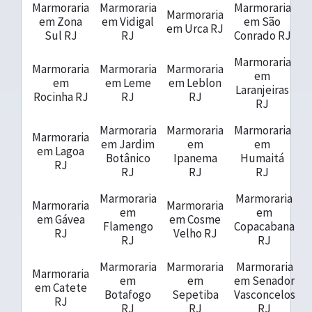
Marmoraria
Marmoraria
Marmoraria
Marmoraria
em Zona
em Vidigal
em São
em Urca RJ
Sul RJ
RJ
Conrado RJ
Marmoraria
Marmoraria
Marmoraria
Marmoraria
em
em
em Leme
em Leblon
Laranjeiras
Rocinha RJ
RJ
RJ
RJ
Marmoraria
Marmoraria
Marmoraria
Marmoraria
em Jardim
em
em
em Lagoa
Botânico
Ipanema
Humaitá
RJ
RJ
RJ
RJ
Marmoraria
Marmoraria
Marmoraria
Marmoraria
em
em
em Gávea
em Cosme
Flamengo
Copacabana
RJ
Velho RJ
RJ
RJ
Marmoraria
Marmoraria
Marmoraria
Marmoraria
em
em
em Senador
em Catete
Botafogo
Sepetiba
Vasconcelos
RJ
RJ
RJ
RJ