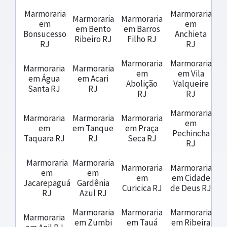
Marmoraria
Marmoraria
Marmoraria
Marmoraria
em
em
em Bento
em Barros
Bonsucesso
Anchieta
Ribeiro RJ
Filho RJ
RJ
RJ
Marmoraria
Marmoraria
Marmoraria
Marmoraria
em
em Vila
em Água
em Acari
Abolição
Valqueire
Santa RJ
RJ
RJ
RJ
Marmoraria
Marmoraria
Marmoraria
Marmoraria
em
em
em Tanque
em Praça
Pechincha
Taquara RJ
RJ
Seca RJ
RJ
Marmoraria
Marmoraria
Marmoraria
Marmoraria
em
em
em
em Cidade
Jacarepaguá
Gardênia
Curicica RJ
de Deus RJ
RJ
Azul RJ
Marmoraria
Marmoraria
Marmoraria
Marmoraria
em Zumbi
em Tauá
em Ribeira