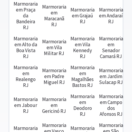
Marmoraria
Marmoraria
em Praça
Marmoraria
Marmoraria
em
da
em Grajaú
em Andaraí
Maracanã
Bandeira
RJ
RJ
RJ
RJ
Marmoraria
Marmoraria
Marmoraria
Marmoraria
em Alto da
em Vila
em
em Vila
Boa Vista
Kennedy
Senador
Militar RJ
RJ
RJ
Camará RJ
Marmoraria
Marmoraria
Marmoraria
Marmoraria
em
em
em Padre
em Jardim
Realengo
Magalhães
Miguel RJ
Sulacap RJ
RJ
Bastos RJ
Marmoraria
Marmoraria
Marmoraria
Marmoraria
em
em Campo
em Jabour
em
Deodoro
dos
RJ
Gericinó RJ
RJ
Afonsos RJ
Marmoraria
Marmoraria
Marmoraria
Marmoraria
em Vasco
em São