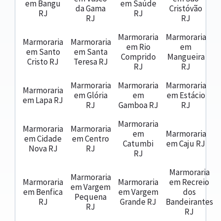
em Bangu
em Saúde
da Gama
Cristóvão
RJ
RJ
RJ
RJ
Marmoraria
Marmoraria
Marmoraria
Marmoraria
em Rio
em
em Santo
em Santa
Comprido
Mangueira
Cristo RJ
Teresa RJ
RJ
RJ
Marmoraria
Marmoraria
Marmoraria
Marmoraria
em Glória
em
em Estácio
em Lapa RJ
RJ
Gamboa RJ
RJ
Marmoraria
Marmoraria
Marmoraria
em
Marmoraria
em Cidade
em Centro
Catumbi
em Caju RJ
Nova RJ
RJ
RJ
Marmoraria
Marmoraria
Marmoraria
Marmoraria
em Recreio
em Vargem
em Benfica
em Vargem
dos
Pequena
RJ
Grande RJ
Bandeirantes
RJ
RJ