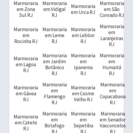
Marmoraria
Marmoraria
Marmoraria
Marmoraria
em Zona
em Vidigal
em São
em Urca RJ
Sul RJ
RJ
Conrado RJ
Marmoraria
Marmoraria
Marmoraria
Marmoraria
em
em
em Leme
em Leblon
Laranjeiras
Rocinha RJ
RJ
RJ
RJ
Marmoraria
Marmoraria
Marmoraria
Marmoraria
em Jardim
em
em
em Lagoa
Botânico
Ipanema
Humaitá
RJ
RJ
RJ
RJ
Marmoraria
Marmoraria
Marmoraria
Marmoraria
em
em
em Gávea
em Cosme
Flamengo
Copacabana
RJ
Velho RJ
RJ
RJ
Marmoraria
Marmoraria
Marmoraria
Marmoraria
em
em
em Senador
em Catete
Botafogo
Sepetiba
Vasconcelos
RJ
RJ
RJ
RJ