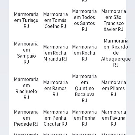
Marmoraria
Marmoraria
Marmoraria
Marmoraria
em Todos
em São
em Turiaçu
em Tomás
os Santos
Francisco
RJ
Coelho RJ
RJ
Xavier RJ
Marmoraria
Marmoraria
Marmoraria
Marmoraria
em Ricardo
em
em Rocha
em Rocha
de
Sampaio
Miranda RJ
RJ
Albuquerque
RJ
RJ
Marmoraria
Marmoraria
Marmoraria
em
Marmoraria
em
em Ramos
Quintino
em Pilares
Riachuelo
RJ
Bocaiuva
RJ
RJ
RJ
Marmoraria
Marmoraria
Marmoraria
Marmoraria
em
em Penha
em Penha
em Pavuna
Piedade RJ
Circular RJ
RJ
RJ