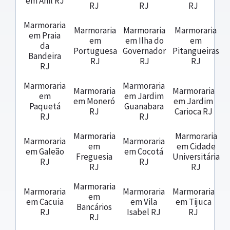
em Anil RJ
RJ
RJ
RJ
Marmoraria
Marmoraria
Marmoraria
Marmoraria
em Praia
em
em Ilha do
em
da
Portuguesa
Governador
Pitangueiras
Bandeira
RJ
RJ
RJ
RJ
Marmoraria
Marmoraria
Marmoraria
Marmoraria
em
em Jardim
em Moneró
em Jardim
Paquetá
Guanabara
RJ
Carioca RJ
RJ
RJ
Marmoraria
Marmoraria
Marmoraria
Marmoraria
em
em Cidade
em Galeão
em Cocotá
Freguesia
Universitária
RJ
RJ
RJ
RJ
Marmoraria
Marmoraria
Marmoraria
Marmoraria
em
em Cacuia
em Vila
em Tijuca
Bancários
RJ
Isabel RJ
RJ
RJ