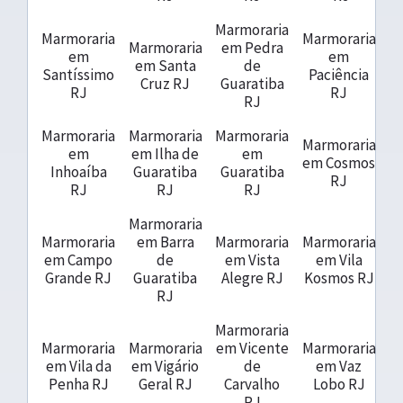
Marmoraria
Marmoraria
Marmoraria
Marmoraria
em Pedra
em
em
em Santa
de
Santíssimo
Paciência
Cruz RJ
Guaratiba
RJ
RJ
RJ
Marmoraria
Marmoraria
Marmoraria
Marmoraria
em
em Ilha de
em
em Cosmos
Inhoaíba
Guaratiba
Guaratiba
RJ
RJ
RJ
RJ
Marmoraria
Marmoraria
em Barra
Marmoraria
Marmoraria
em Campo
de
em Vista
em Vila
Grande RJ
Guaratiba
Alegre RJ
Kosmos RJ
RJ
Marmoraria
Marmoraria
Marmoraria
em Vicente
Marmoraria
em Vila da
em Vigário
de
em Vaz
Penha RJ
Geral RJ
Carvalho
Lobo RJ
RJ