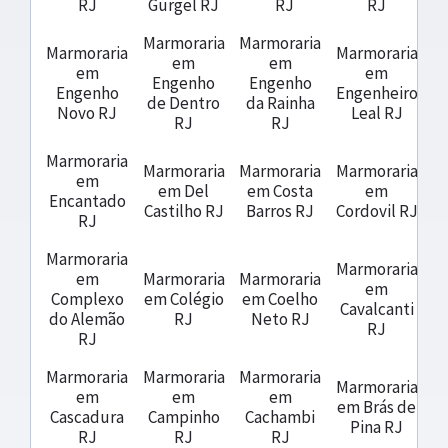
RJ
Gurgel RJ
RJ
RJ
Marmoraria
Marmoraria
Marmoraria
Marmoraria
em
em
em
em
Engenho
Engenho
Engenho
Engenheiro
de Dentro
da Rainha
Novo RJ
Leal RJ
RJ
RJ
Marmoraria
Marmoraria
Marmoraria
Marmoraria
em
em Del
em Costa
em
Encantado
Castilho RJ
Barros RJ
Cordovil RJ
RJ
Marmoraria
Marmoraria
em
Marmoraria
Marmoraria
em
Complexo
em Colégio
em Coelho
Cavalcanti
do Alemão
RJ
Neto RJ
RJ
RJ
Marmoraria
Marmoraria
Marmoraria
Marmoraria
em
em
em
em Brás de
Cascadura
Campinho
Cachambi
Pina RJ
RJ
RJ
RJ