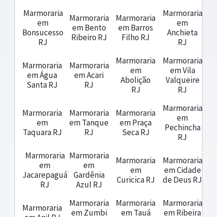
Marmoraria
Marmoraria
Marmoraria
Marmoraria
em
em
em Bento
em Barros
Bonsucesso
Anchieta
Ribeiro RJ
Filho RJ
RJ
RJ
Marmoraria
Marmoraria
Marmoraria
Marmoraria
em
em Vila
em Água
em Acari
Abolição
Valqueire
Santa RJ
RJ
RJ
RJ
Marmoraria
Marmoraria
Marmoraria
Marmoraria
em
em
em Tanque
em Praça
Pechincha
Taquara RJ
RJ
Seca RJ
RJ
Marmoraria
Marmoraria
Marmoraria
Marmoraria
em
em
em
em Cidade
Jacarepaguá
Gardênia
Curicica RJ
de Deus RJ
RJ
Azul RJ
Marmoraria
Marmoraria
Marmoraria
Marmoraria
em Zumbi
em Tauá
em Ribeira