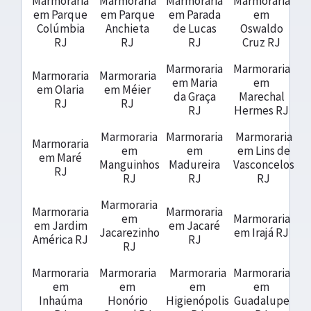
Marmoraria
Marmoraria
Marmoraria
Marmoraria
em Parque
em Parque
em Parada
em
Colúmbia
Anchieta
de Lucas
Oswaldo
RJ
RJ
RJ
Cruz RJ
Marmoraria
Marmoraria
Marmoraria
Marmoraria
em Maria
em
em Olaria
em Méier
da Graça
Marechal
RJ
RJ
RJ
Hermes RJ
Marmoraria
Marmoraria
Marmoraria
Marmoraria
em
em
em Lins de
em Maré
Manguinhos
Madureira
Vasconcelos
RJ
RJ
RJ
RJ
Marmoraria
Marmoraria
Marmoraria
em
Marmoraria
em Jardim
em Jacaré
Jacarezinho
em Irajá RJ
América RJ
RJ
RJ
Marmoraria
Marmoraria
Marmoraria
Marmoraria
em
em
em
em
Inhaúma
Honório
Higienópolis
Guadalupe