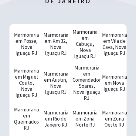
DE JANEIRO
Marmoraria
Marmoraria
Marmoraria
Marmoraria
em
em Posse,
em Km 32,
em Vila de
Cabuçu,
Nova
Nova
Cava, Nova
Nova
Iguaçu RJ
Iguaçu RJ
Iguaçu RJ
Iguaçu RJ
Marmoraria
Marmoraria
Marmoraria
em
em Miguel
Marmoraria
em Austin,
Comendador
Couto,
em Nova
Nova
Soares,
Nova
Iguaçu RJ
Iguaçu RJ
Nova Iguaçu
Iguaçu RJ
RJ
Marmoraria
Marmoraria
Marmoraria
Marmoraria
em
em Rio de
em Zona
em Zona
Queimados
Janeiro RJ
Norte RJ
Oeste RJ
RJ