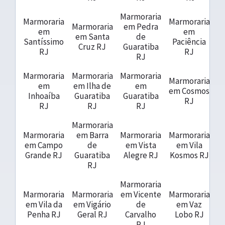
Marmoraria
Marmoraria
Marmoraria
Marmoraria
em Pedra
em
em
em Santa
de
Santíssimo
Paciência
Cruz RJ
Guaratiba
RJ
RJ
RJ
Marmoraria
Marmoraria
Marmoraria
Marmoraria
em
em Ilha de
em
em Cosmos
Inhoaíba
Guaratiba
Guaratiba
RJ
RJ
RJ
RJ
Marmoraria
Marmoraria
em Barra
Marmoraria
Marmoraria
em Campo
de
em Vista
em Vila
Grande RJ
Guaratiba
Alegre RJ
Kosmos RJ
RJ
Marmoraria
Marmoraria
Marmoraria
em Vicente
Marmoraria
em Vila da
em Vigário
de
em Vaz
Penha RJ
Geral RJ
Carvalho
Lobo RJ
RJ