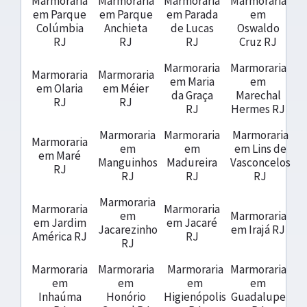
Marmoraria
Marmoraria
Marmoraria
Marmoraria
em Parque
em Parque
em Parada
em
Colúmbia
Anchieta
de Lucas
Oswaldo
RJ
RJ
RJ
Cruz RJ
Marmoraria
Marmoraria
Marmoraria
Marmoraria
em Maria
em
em Olaria
em Méier
da Graça
Marechal
RJ
RJ
RJ
Hermes RJ
Marmoraria
Marmoraria
Marmoraria
Marmoraria
em
em
em Lins de
em Maré
Manguinhos
Madureira
Vasconcelos
RJ
RJ
RJ
RJ
Marmoraria
Marmoraria
Marmoraria
em
Marmoraria
em Jardim
em Jacaré
Jacarezinho
em Irajá RJ
América RJ
RJ
RJ
Marmoraria
Marmoraria
Marmoraria
Marmoraria
em
em
em
em
Inhaúma
Honório
Higienópolis
Guadalupe