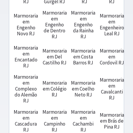
RJ
Gurgel RJ
RJ
RJ
Marmoraria
Marmoraria
Marmoraria
Marmoraria
em
em
em
em
Engenho
Engenho
Engenho
Engenheiro
de Dentro
da Rainha
Novo RJ
Leal RJ
RJ
RJ
Marmoraria
Marmoraria
Marmoraria
Marmoraria
em
em Del
em Costa
em
Encantado
Castilho RJ
Barros RJ
Cordovil RJ
RJ
Marmoraria
Marmoraria
em
Marmoraria
Marmoraria
em
Complexo
em Colégio
em Coelho
Cavalcanti
do Alemão
RJ
Neto RJ
RJ
RJ
Marmoraria
Marmoraria
Marmoraria
Marmoraria
em
em
em
em Brás de
Cascadura
Campinho
Cachambi
Pina RJ
RJ
RJ
RJ