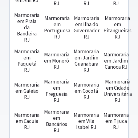
em Anil RJ
RJ
RJ
RJ
Marmoraria
Marmoraria
Marmoraria
Marmoraria
em Praia
em
em Ilha do
em
da
Portuguesa
Governador
Pitangueiras
Bandeira
RJ
RJ
RJ
RJ
Marmoraria
Marmoraria
Marmoraria
Marmoraria
em
em Jardim
em Moneró
em Jardim
Paquetá
Guanabara
RJ
Carioca RJ
RJ
RJ
Marmoraria
Marmoraria
Marmoraria
Marmoraria
em
em Cidade
em Galeão
em Cocotá
Freguesia
Universitária
RJ
RJ
RJ
RJ
Marmoraria
Marmoraria
Marmoraria
Marmoraria
em
em Cacuia
em Vila
em Tijuca
Bancários
RJ
Isabel RJ
RJ
RJ