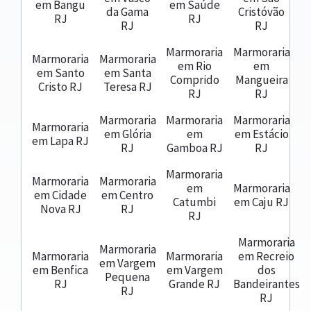
em Bangu
em Saúde
da Gama
Cristóvão
RJ
RJ
RJ
RJ
Marmoraria
Marmoraria
Marmoraria
Marmoraria
em Rio
em
em Santo
em Santa
Comprido
Mangueira
Cristo RJ
Teresa RJ
RJ
RJ
Marmoraria
Marmoraria
Marmoraria
Marmoraria
em Glória
em
em Estácio
em Lapa RJ
RJ
Gamboa RJ
RJ
Marmoraria
Marmoraria
Marmoraria
em
Marmoraria
em Cidade
em Centro
Catumbi
em Caju RJ
Nova RJ
RJ
RJ
Marmoraria
Marmoraria
Marmoraria
Marmoraria
em Recreio
em Vargem
em Benfica
em Vargem
dos
Pequena
RJ
Grande RJ
Bandeirantes
RJ
RJ