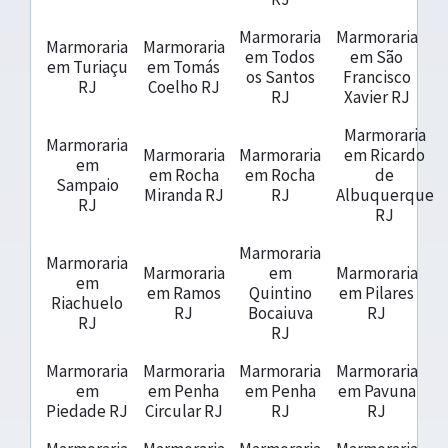
Marmoraria
Marmoraria
Marmoraria
Marmoraria
em Todos
em São
em Turiaçu
em Tomás
os Santos
Francisco
RJ
Coelho RJ
RJ
Xavier RJ
Marmoraria
Marmoraria
Marmoraria
Marmoraria
em Ricardo
em
em Rocha
em Rocha
de
Sampaio
Miranda RJ
RJ
Albuquerque
RJ
RJ
Marmoraria
Marmoraria
Marmoraria
em
Marmoraria
em
em Ramos
Quintino
em Pilares
Riachuelo
RJ
Bocaiuva
RJ
RJ
RJ
Marmoraria
Marmoraria
Marmoraria
Marmoraria
em
em Penha
em Penha
em Pavuna
Piedade RJ
Circular RJ
RJ
RJ