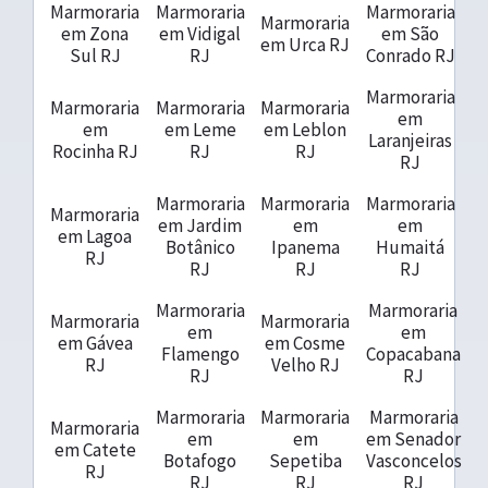
Marmoraria
Marmoraria
Marmoraria
Marmoraria
em Zona
em Vidigal
em São
em Urca RJ
Sul RJ
RJ
Conrado RJ
Marmoraria
Marmoraria
Marmoraria
Marmoraria
em
em
em Leme
em Leblon
Laranjeiras
Rocinha RJ
RJ
RJ
RJ
Marmoraria
Marmoraria
Marmoraria
Marmoraria
em Jardim
em
em
em Lagoa
Botânico
Ipanema
Humaitá
RJ
RJ
RJ
RJ
Marmoraria
Marmoraria
Marmoraria
Marmoraria
em
em
em Gávea
em Cosme
Flamengo
Copacabana
RJ
Velho RJ
RJ
RJ
Marmoraria
Marmoraria
Marmoraria
Marmoraria
em
em
em Senador
em Catete
Botafogo
Sepetiba
Vasconcelos
RJ
RJ
RJ
RJ