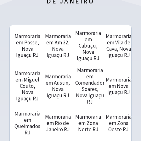
DE JANEIRO
Marmoraria
Marmoraria
Marmoraria
Marmoraria
em
em Posse,
em Km 32,
em Vila de
Cabuçu,
Nova
Nova
Cava, Nova
Nova
Iguaçu RJ
Iguaçu RJ
Iguaçu RJ
Iguaçu RJ
Marmoraria
Marmoraria
Marmoraria
em
em Miguel
Marmoraria
em Austin,
Comendador
Couto,
em Nova
Nova
Soares,
Nova
Iguaçu RJ
Iguaçu RJ
Nova Iguaçu
Iguaçu RJ
RJ
Marmoraria
Marmoraria
Marmoraria
Marmoraria
em
em Rio de
em Zona
em Zona
Queimados
Janeiro RJ
Norte RJ
Oeste RJ
RJ