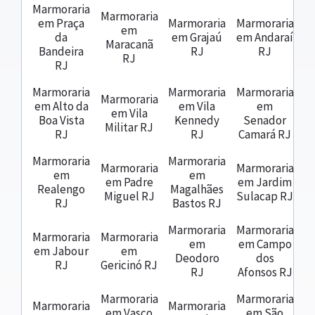
Marmoraria
Marmoraria
em Praça
Marmoraria
Marmoraria
em
da
em Grajaú
em Andaraí
Maracanã
Bandeira
RJ
RJ
RJ
RJ
Marmoraria
Marmoraria
Marmoraria
Marmoraria
em Alto da
em Vila
em
em Vila
Boa Vista
Kennedy
Senador
Militar RJ
RJ
RJ
Camará RJ
Marmoraria
Marmoraria
Marmoraria
Marmoraria
em
em
em Padre
em Jardim
Realengo
Magalhães
Miguel RJ
Sulacap RJ
RJ
Bastos RJ
Marmoraria
Marmoraria
Marmoraria
Marmoraria
em
em Campo
em Jabour
em
Deodoro
dos
RJ
Gericinó RJ
RJ
Afonsos RJ
Marmoraria
Marmoraria
Marmoraria
Marmoraria
em Vasco
em São