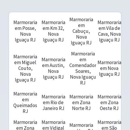
Marmoraria
Marmoraria
Marmoraria
Marmoraria
em
em Posse,
em Km 32,
em Vila de
Cabuçu,
Nova
Nova
Cava, Nova
Nova
Iguaçu RJ
Iguaçu RJ
Iguaçu RJ
Iguaçu RJ
Marmoraria
Marmoraria
Marmoraria
em
em Miguel
Marmoraria
em Austin,
Comendador
Couto,
em Nova
Nova
Soares,
Nova
Iguaçu RJ
Iguaçu RJ
Nova Iguaçu
Iguaçu RJ
RJ
Marmoraria
Marmoraria
Marmoraria
Marmoraria
em
em Rio de
em Zona
em Zona
Queimados
Janeiro RJ
Norte RJ
Oeste RJ
RJ
Marmoraria
Marmoraria
Marmoraria
Marmoraria
em Zona
em Vidigal
em São