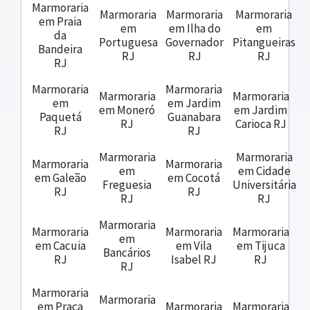
Marmoraria
Marmoraria
Marmoraria
Marmoraria
em Praia
em
em Ilha do
em
da
Portuguesa
Governador
Pitangueiras
Bandeira
RJ
RJ
RJ
RJ
Marmoraria
Marmoraria
Marmoraria
Marmoraria
em
em Jardim
em Moneró
em Jardim
Paquetá
Guanabara
RJ
Carioca RJ
RJ
RJ
Marmoraria
Marmoraria
Marmoraria
Marmoraria
em
em Cidade
em Galeão
em Cocotá
Freguesia
Universitária
RJ
RJ
RJ
RJ
Marmoraria
Marmoraria
Marmoraria
Marmoraria
em
em Cacuia
em Vila
em Tijuca
Bancários
RJ
Isabel RJ
RJ
RJ
Marmoraria
Marmoraria
em Praça
Marmoraria
Marmoraria