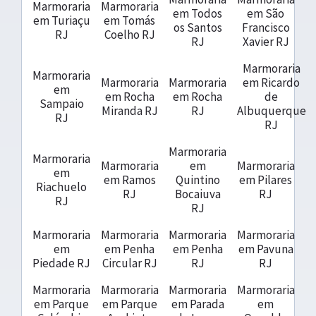
Marmoraria
Marmoraria
em Todos
em São
em Turiaçu
em Tomás
os Santos
Francisco
RJ
Coelho RJ
RJ
Xavier RJ
Marmoraria
Marmoraria
Marmoraria
Marmoraria
em Ricardo
em
em Rocha
em Rocha
de
Sampaio
Miranda RJ
RJ
Albuquerque
RJ
RJ
Marmoraria
Marmoraria
Marmoraria
em
Marmoraria
em
em Ramos
Quintino
em Pilares
Riachuelo
RJ
Bocaiuva
RJ
RJ
RJ
Marmoraria
Marmoraria
Marmoraria
Marmoraria
em
em Penha
em Penha
em Pavuna
Piedade RJ
Circular RJ
RJ
RJ
Marmoraria
Marmoraria
Marmoraria
Marmoraria
em Parque
em Parque
em Parada
em