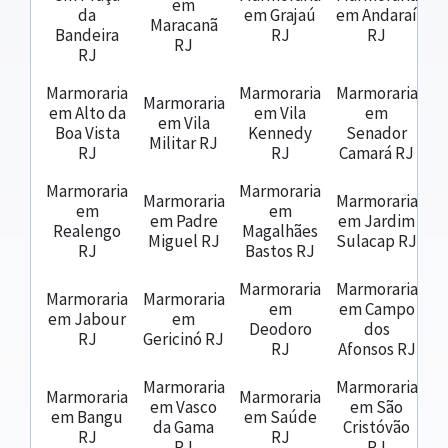
em
da
em Grajaú
em Andaraí
Maracanã
Bandeira
RJ
RJ
RJ
RJ
Marmoraria
Marmoraria
Marmoraria
Marmoraria
em Alto da
em Vila
em
em Vila
Boa Vista
Kennedy
Senador
Militar RJ
RJ
RJ
Camará RJ
Marmoraria
Marmoraria
Marmoraria
Marmoraria
em
em
em Padre
em Jardim
Realengo
Magalhães
Miguel RJ
Sulacap RJ
RJ
Bastos RJ
Marmoraria
Marmoraria
Marmoraria
Marmoraria
em
em Campo
em Jabour
em
Deodoro
dos
RJ
Gericinó RJ
RJ
Afonsos RJ
Marmoraria
Marmoraria
Marmoraria
Marmoraria
em Vasco
em São
em Bangu
em Saúde
da Gama
Cristóvão
RJ
RJ
RJ
RJ