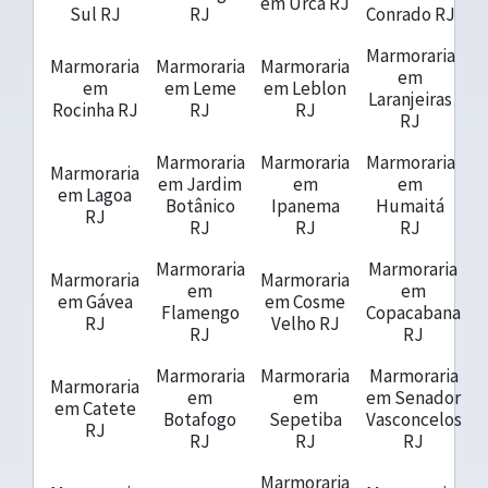
em Urca RJ
Sul RJ
RJ
Conrado RJ
Marmoraria
Marmoraria
Marmoraria
Marmoraria
em
em
em Leme
em Leblon
Laranjeiras
Rocinha RJ
RJ
RJ
RJ
Marmoraria
Marmoraria
Marmoraria
Marmoraria
em Jardim
em
em
em Lagoa
Botânico
Ipanema
Humaitá
RJ
RJ
RJ
RJ
Marmoraria
Marmoraria
Marmoraria
Marmoraria
em
em
em Gávea
em Cosme
Flamengo
Copacabana
RJ
Velho RJ
RJ
RJ
Marmoraria
Marmoraria
Marmoraria
Marmoraria
em
em
em Senador
em Catete
Botafogo
Sepetiba
Vasconcelos
RJ
RJ
RJ
RJ
Marmoraria