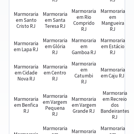
Marmoraria
Marmoraria
Marmoraria
Marmoraria
em Rio
em
em Santo
em Santa
Comprido
Mangueira
Cristo RJ
Teresa RJ
RJ
RJ
Marmoraria
Marmoraria
Marmoraria
Marmoraria
em Glória
em
em Estácio
em Lapa RJ
RJ
Gamboa RJ
RJ
Marmoraria
Marmoraria
Marmoraria
em
Marmoraria
em Cidade
em Centro
Catumbi
em Caju RJ
Nova RJ
RJ
RJ
Marmoraria
Marmoraria
Marmoraria
Marmoraria
em Recreio
em Vargem
em Benfica
em Vargem
dos
Pequena
RJ
Grande RJ
Bandeirantes
RJ
RJ
Marmoraria
Marmoraria
Marmoraria