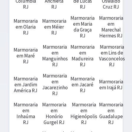
Colúmbia
Anchieta
de Lucas
Oswaldo
RJ
RJ
RJ
Cruz RJ
Marmoraria
Marmoraria
Marmoraria
Marmoraria
em Maria
em
em Olaria
em Méier
da Graça
Marechal
RJ
RJ
RJ
Hermes RJ
Marmoraria
Marmoraria
Marmoraria
Marmoraria
em
em
em Lins de
em Maré
Manguinhos
Madureira
Vasconcelos
RJ
RJ
RJ
RJ
Marmoraria
Marmoraria
Marmoraria
em
Marmoraria
em Jardim
em Jacaré
Jacarezinho
em Irajá RJ
América RJ
RJ
RJ
Marmoraria
Marmoraria
Marmoraria
Marmoraria
em
em
em
em
Inhaúma
Honório
Higienópolis
Guadalupe
RJ
Gurgel RJ
RJ
RJ