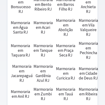
em
em
em Bento
em Barros
Bonsucesso
Anchieta
Ribeiro RJ
Filho RJ
RJ
RJ
Marmoraria
Marmoraria
Marmoraria
Marmoraria
em
em Vila
em Água
em Acari
Abolição
Valqueire
Santa RJ
RJ
RJ
RJ
Marmoraria
Marmoraria
Marmoraria
Marmoraria
em
em
em Tanque
em Praça
Pechincha
Taquara RJ
RJ
Seca RJ
RJ
Marmoraria
Marmoraria
Marmoraria
Marmoraria
em
em
em
em Cidade
Jacarepaguá
Gardênia
Curicica RJ
de Deus RJ
RJ
Azul RJ
Marmoraria
Marmoraria
Marmoraria
Marmoraria
em Zumbi
em Tauá
em Ribeira
em Anil RJ
RJ
RJ
RJ