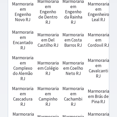
Marmoraria
Marmoraria
Marmoraria
Marmoraria
em
em
em
em
Engenho
Engenho
Engenho
Engenheiro
de Dentro
da Rainha
Novo RJ
Leal RJ
RJ
RJ
Marmoraria
Marmoraria
Marmoraria
Marmoraria
em
em Del
em Costa
em
Encantado
Castilho RJ
Barros RJ
Cordovil RJ
RJ
Marmoraria
Marmoraria
em
Marmoraria
Marmoraria
em
Complexo
em Colégio
em Coelho
Cavalcanti
do Alemão
RJ
Neto RJ
RJ
RJ
Marmoraria
Marmoraria
Marmoraria
Marmoraria
em
em
em
em Brás de
Cascadura
Campinho
Cachambi
Pina RJ
RJ
RJ
RJ
Marmoraria
Marmoraria
Marmoraria
Marmoraria