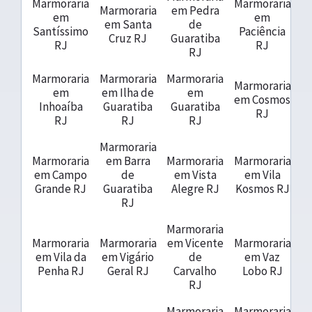
Marmoraria
Marmoraria
Marmoraria
em Pedra
em
em
em Santa
de
Santíssimo
Paciência
Cruz RJ
Guaratiba
RJ
RJ
RJ
Marmoraria
Marmoraria
Marmoraria
Marmoraria
em
em Ilha de
em
em Cosmos
Inhoaíba
Guaratiba
Guaratiba
RJ
RJ
RJ
RJ
Marmoraria
Marmoraria
em Barra
Marmoraria
Marmoraria
em Campo
de
em Vista
em Vila
Grande RJ
Guaratiba
Alegre RJ
Kosmos RJ
RJ
Marmoraria
Marmoraria
Marmoraria
em Vicente
Marmoraria
em Vila da
em Vigário
de
em Vaz
Penha RJ
Geral RJ
Carvalho
Lobo RJ
RJ
Marmoraria
Marmoraria