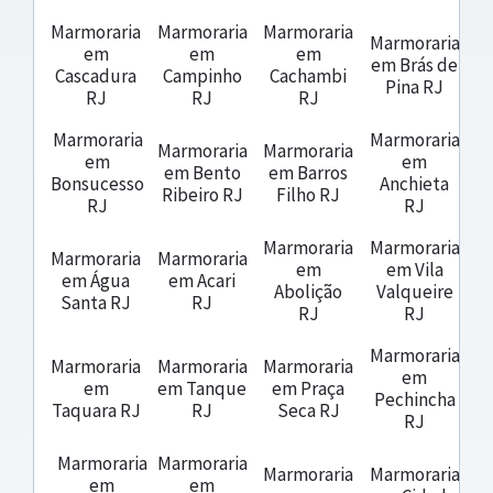
Marmoraria
Marmoraria
Marmoraria
Marmoraria
em
em
em
em Brás de
Cascadura
Campinho
Cachambi
Pina RJ
RJ
RJ
RJ
Marmoraria
Marmoraria
Marmoraria
Marmoraria
em
em
em Bento
em Barros
Bonsucesso
Anchieta
Ribeiro RJ
Filho RJ
RJ
RJ
Marmoraria
Marmoraria
Marmoraria
Marmoraria
em
em Vila
em Água
em Acari
Abolição
Valqueire
Santa RJ
RJ
RJ
RJ
Marmoraria
Marmoraria
Marmoraria
Marmoraria
em
em
em Tanque
em Praça
Pechincha
Taquara RJ
RJ
Seca RJ
RJ
Marmoraria
Marmoraria
Marmoraria
Marmoraria
em
em