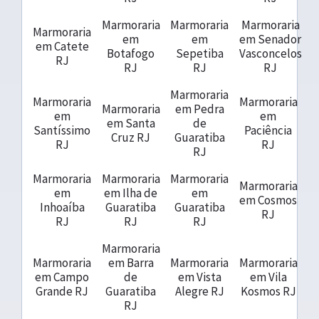
Marmoraria
Marmoraria
Marmoraria
Marmoraria
em
em
em Senador
em Catete
Botafogo
Sepetiba
Vasconcelos
RJ
RJ
RJ
RJ
Marmoraria
Marmoraria
Marmoraria
Marmoraria
em Pedra
em
em
em Santa
de
Santíssimo
Paciência
Cruz RJ
Guaratiba
RJ
RJ
RJ
Marmoraria
Marmoraria
Marmoraria
Marmoraria
em
em Ilha de
em
em Cosmos
Inhoaíba
Guaratiba
Guaratiba
RJ
RJ
RJ
RJ
Marmoraria
Marmoraria
em Barra
Marmoraria
Marmoraria
em Campo
de
em Vista
em Vila
Grande RJ
Guaratiba
Alegre RJ
Kosmos RJ
RJ