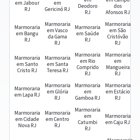
em Jabour
em
Deodoro
dos
RJ
Gericinó RJ
RJ
Afonsos RJ
Marmoraria
Marmoraria
Marmoraria
Marmoraria
em Vasco
em São
em Bangu
em Saúde
da Gama
Cristóvão
RJ
RJ
RJ
RJ
Marmoraria
Marmoraria
Marmoraria
Marmoraria
em Rio
em
em Santo
em Santa
Comprido
Mangueira
Cristo RJ
Teresa RJ
RJ
RJ
Marmoraria
Marmoraria
Marmoraria
Marmoraria
em Glória
em
em Estácio
em Lapa RJ
RJ
Gamboa RJ
RJ
Marmoraria
Marmoraria
Marmoraria
em
Marmoraria
em Cidade
em Centro
Catumbi
em Caju RJ
Nova RJ
RJ
RJ