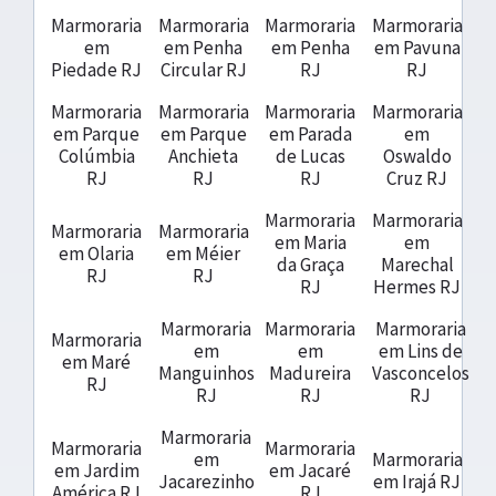
Marmoraria
Marmoraria
Marmoraria
Marmoraria
em
em Penha
em Penha
em Pavuna
Piedade RJ
Circular RJ
RJ
RJ
Marmoraria
Marmoraria
Marmoraria
Marmoraria
em Parque
em Parque
em Parada
em
Colúmbia
Anchieta
de Lucas
Oswaldo
RJ
RJ
RJ
Cruz RJ
Marmoraria
Marmoraria
Marmoraria
Marmoraria
em Maria
em
em Olaria
em Méier
da Graça
Marechal
RJ
RJ
RJ
Hermes RJ
Marmoraria
Marmoraria
Marmoraria
Marmoraria
em
em
em Lins de
em Maré
Manguinhos
Madureira
Vasconcelos
RJ
RJ
RJ
RJ
Marmoraria
Marmoraria
Marmoraria
em
Marmoraria
em Jardim
em Jacaré
Jacarezinho
em Irajá RJ
América RJ
RJ