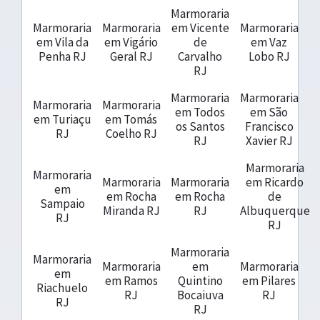
Marmoraria
Marmoraria
Marmoraria
em Vicente
Marmoraria
em Vila da
em Vigário
de
em Vaz
Penha RJ
Geral RJ
Carvalho
Lobo RJ
RJ
Marmoraria
Marmoraria
Marmoraria
Marmoraria
em Todos
em São
em Turiaçu
em Tomás
os Santos
Francisco
RJ
Coelho RJ
RJ
Xavier RJ
Marmoraria
Marmoraria
Marmoraria
Marmoraria
em Ricardo
em
em Rocha
em Rocha
de
Sampaio
Miranda RJ
RJ
Albuquerque
RJ
RJ
Marmoraria
Marmoraria
Marmoraria
em
Marmoraria
em
em Ramos
Quintino
em Pilares
Riachuelo
RJ
Bocaiuva
RJ
RJ
RJ