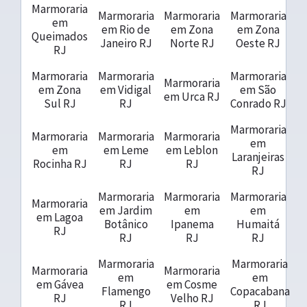
Marmoraria
Marmoraria
Marmoraria
Marmoraria
em
em Rio de
em Zona
em Zona
Queimados
Janeiro RJ
Norte RJ
Oeste RJ
RJ
Marmoraria
Marmoraria
Marmoraria
Marmoraria
em Zona
em Vidigal
em São
em Urca RJ
Sul RJ
RJ
Conrado RJ
Marmoraria
Marmoraria
Marmoraria
Marmoraria
em
em
em Leme
em Leblon
Laranjeiras
Rocinha RJ
RJ
RJ
RJ
Marmoraria
Marmoraria
Marmoraria
Marmoraria
em Jardim
em
em
em Lagoa
Botânico
Ipanema
Humaitá
RJ
RJ
RJ
RJ
Marmoraria
Marmoraria
Marmoraria
Marmoraria
em
em
em Gávea
em Cosme
Flamengo
Copacabana
RJ
Velho RJ
RJ
RJ