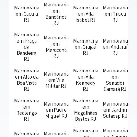
Marmoraria
Marmoraria
Marmoraria
Marmoraria
em
em Cacuia
em Vila
em Tijuca
Bancários
RJ
Isabel RJ
RJ
RJ
Marmoraria
Marmoraria
em Praça
Marmoraria
Marmoraria
em
da
em Grajaú
em Andaraí
Maracanã
Bandeira
RJ
RJ
RJ
RJ
Marmoraria
Marmoraria
Marmoraria
Marmoraria
em Alto da
em Vila
em
em Vila
Boa Vista
Kennedy
Senador
Militar RJ
RJ
RJ
Camará RJ
Marmoraria
Marmoraria
Marmoraria
Marmoraria
em
em
em Padre
em Jardim
Realengo
Magalhães
Miguel RJ
Sulacap RJ
RJ
Bastos RJ
Marmoraria
Marmoraria
Marmoraria
Marmoraria
em
em Campo