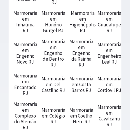
RJ
Marmoraria
Marmoraria
Marmoraria
Marmoraria
em
em
em
em
Inhaúma
Honório
Higienópolis
Guadalupe
RJ
Gurgel RJ
RJ
RJ
Marmoraria
Marmoraria
Marmoraria
Marmoraria
em
em
em
em
Engenho
Engenho
Engenho
Engenheiro
de Dentro
da Rainha
Novo RJ
Leal RJ
RJ
RJ
Marmoraria
Marmoraria
Marmoraria
Marmoraria
em
em Del
em Costa
em
Encantado
Castilho RJ
Barros RJ
Cordovil RJ
RJ
Marmoraria
Marmoraria
em
Marmoraria
Marmoraria
em
Complexo
em Colégio
em Coelho
Cavalcanti
do Alemão
RJ
Neto RJ
RJ
RJ