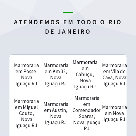
ATENDEMOS EM TODO O RIO
DE JANEIRO
Marmoraria
Marmoraria
Marmoraria
Marmoraria
em
em Posse,
em Km 32,
em Vila de
Cabuçu,
Nova
Nova
Cava, Nova
Nova
Iguaçu RJ
Iguaçu RJ
Iguaçu RJ
Iguaçu RJ
Marmoraria
Marmoraria
Marmoraria
em
em Miguel
Marmoraria
em Austin,
Comendador
Couto,
em Nova
Nova
Soares,
Nova
Iguaçu RJ
Iguaçu RJ
Nova Iguaçu
Iguaçu RJ
RJ