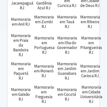
em
em Cidade
Jacarepaguá
Gardênia
Curicica RJ
de Deus RJ
RJ
Azul RJ
Marmoraria
Marmoraria
Marmoraria
Marmoraria
em Zumbi
em Tauá
em Ribeira
em Anil RJ
RJ
RJ
RJ
Marmoraria
Marmoraria
Marmoraria
Marmoraria
em Praia
em
em Ilha do
em
da
Portuguesa
Governador
Pitangueiras
Bandeira
RJ
RJ
RJ
RJ
Marmoraria
Marmoraria
Marmoraria
Marmoraria
em
em Jardim
em Moneró
em Jardim
Paquetá
Guanabara
RJ
Carioca RJ
RJ
RJ
Marmoraria
Marmoraria
Marmoraria
Marmoraria
em
em Cidade
em Galeão
em Cocotá
Freguesia
Universitária
RJ
RJ
RJ
RJ