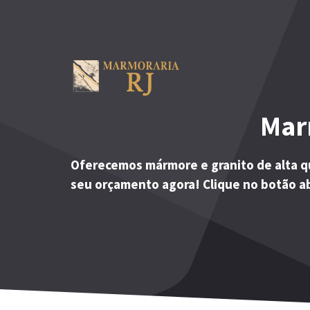
Pular
para
o
conteúdo
Mar
Oferecemos mármore e granito de alta q
seu orçamento agora! Clique no botão a