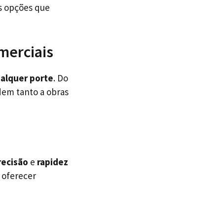
os opções que
merciais
ualquer porte
. Do
dem tanto a obras
recisão
e
rapidez
 oferecer