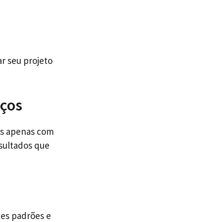
r seu projeto
iços
os apenas com
esultados que
tes padrões e