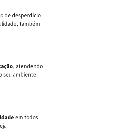
o de desperdício
qualidade, também
icação
, atendendo
ão seu ambiente
lidade
em todos
eja