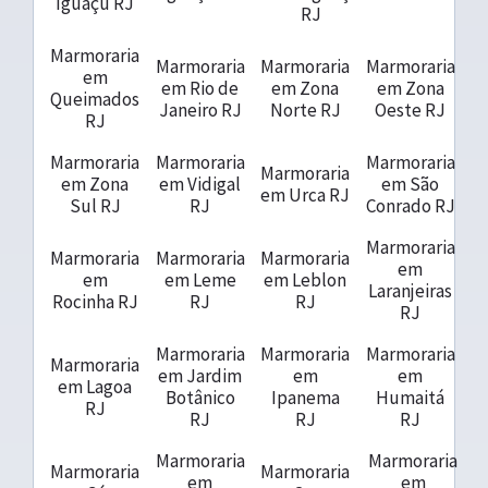
Iguaçu RJ
RJ
Marmoraria
Marmoraria
Marmoraria
Marmoraria
em
em Rio de
em Zona
em Zona
Queimados
Janeiro RJ
Norte RJ
Oeste RJ
RJ
Marmoraria
Marmoraria
Marmoraria
Marmoraria
em Zona
em Vidigal
em São
em Urca RJ
Sul RJ
RJ
Conrado RJ
Marmoraria
Marmoraria
Marmoraria
Marmoraria
em
em
em Leme
em Leblon
Laranjeiras
Rocinha RJ
RJ
RJ
RJ
Marmoraria
Marmoraria
Marmoraria
Marmoraria
em Jardim
em
em
em Lagoa
Botânico
Ipanema
Humaitá
RJ
RJ
RJ
RJ
Marmoraria
Marmoraria
Marmoraria
Marmoraria
em
em