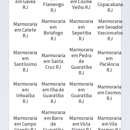
em Gávea
em Cosme
Flamengo
Copacabana
RJ
Velho RJ
RJ
RJ
Marmoraria
Marmoraria
Marmoraria
Marmoraria
em
em
em Senador
em Catete
Botafogo
Sepetiba
Vasconcelos
RJ
RJ
RJ
RJ
Marmoraria
Marmoraria
Marmoraria
Marmoraria
em Pedra
em
em
em Santa
de
Santíssimo
Paciência
Cruz RJ
Guaratiba
RJ
RJ
RJ
Marmoraria
Marmoraria
Marmoraria
Marmoraria
em
em Ilha de
em
em Cosmos
Inhoaíba
Guaratiba
Guaratiba
RJ
RJ
RJ
RJ
Marmoraria
Marmoraria
em Barra
Marmoraria
Marmoraria
em Campo
de
em Vista
em Vila
Grande RJ
Guaratiba
Alegre RJ
Kosmos RJ