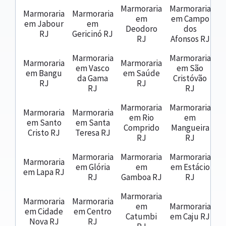
Marmoraria
Marmoraria
Marmoraria
Marmoraria
em
em Campo
em Jabour
em
Deodoro
dos
RJ
Gericinó RJ
RJ
Afonsos RJ
Marmoraria
Marmoraria
Marmoraria
Marmoraria
em Vasco
em São
em Bangu
em Saúde
da Gama
Cristóvão
RJ
RJ
RJ
RJ
Marmoraria
Marmoraria
Marmoraria
Marmoraria
em Rio
em
em Santo
em Santa
Comprido
Mangueira
Cristo RJ
Teresa RJ
RJ
RJ
Marmoraria
Marmoraria
Marmoraria
Marmoraria
em Glória
em
em Estácio
em Lapa RJ
RJ
Gamboa RJ
RJ
Marmoraria
Marmoraria
Marmoraria
em
Marmoraria
em Cidade
em Centro
Catumbi
em Caju RJ
Nova RJ
RJ