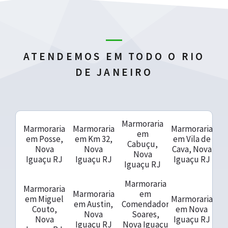
ATENDEMOS EM TODO O RIO
DE JANEIRO
Marmoraria
Marmoraria
Marmoraria
Marmoraria
em
em Posse,
em Km 32,
em Vila de
Cabuçu,
Nova
Nova
Cava, Nova
Nova
Iguaçu RJ
Iguaçu RJ
Iguaçu RJ
Iguaçu RJ
Marmoraria
Marmoraria
Marmoraria
em
em Miguel
Marmoraria
em Austin,
Comendador
Couto,
em Nova
Nova
Soares,
Nova
Iguaçu RJ
Iguaçu RJ
Nova Iguaçu