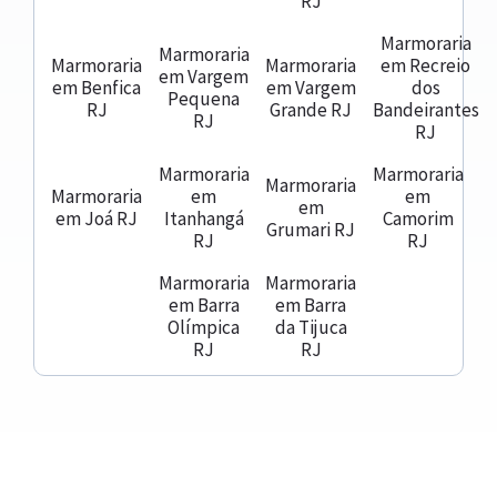
RJ
Marmoraria
Marmoraria
Marmoraria
Marmoraria
em Recreio
em Vargem
em Benfica
em Vargem
dos
Pequena
RJ
Grande RJ
Bandeirantes
RJ
RJ
Marmoraria
Marmoraria
Marmoraria
Marmoraria
em
em
em
em Joá RJ
Itanhangá
Camorim
Grumari RJ
RJ
RJ
Marmoraria
Marmoraria
em Barra
em Barra
Olímpica
da Tijuca
RJ
RJ