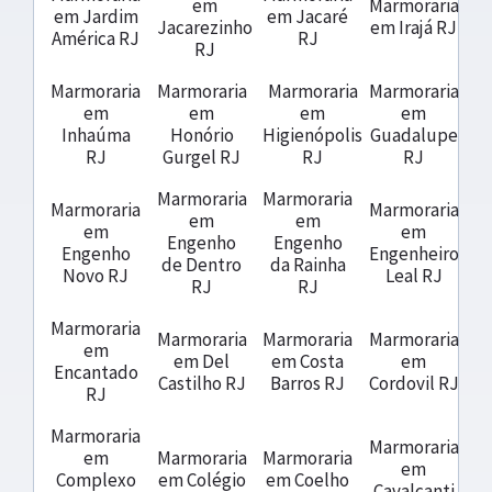
em
Marmoraria
em Jardim
em Jacaré
Jacarezinho
em Irajá RJ
América RJ
RJ
RJ
Marmoraria
Marmoraria
Marmoraria
Marmoraria
em
em
em
em
Inhaúma
Honório
Higienópolis
Guadalupe
RJ
Gurgel RJ
RJ
RJ
Marmoraria
Marmoraria
Marmoraria
Marmoraria
em
em
em
em
Engenho
Engenho
Engenho
Engenheiro
de Dentro
da Rainha
Novo RJ
Leal RJ
RJ
RJ
Marmoraria
Marmoraria
Marmoraria
Marmoraria
em
em Del
em Costa
em
Encantado
Castilho RJ
Barros RJ
Cordovil RJ
RJ
Marmoraria
Marmoraria
em
Marmoraria
Marmoraria
em
Complexo
em Colégio
em Coelho
Cavalcanti