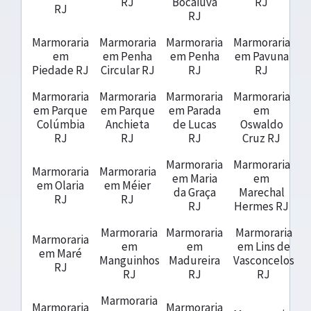
RJ
Bocaiuva
RJ
RJ
RJ
Marmoraria
Marmoraria
Marmoraria
Marmoraria
em
em Penha
em Penha
em Pavuna
Piedade RJ
Circular RJ
RJ
RJ
Marmoraria
Marmoraria
Marmoraria
Marmoraria
em Parque
em Parque
em Parada
em
Colúmbia
Anchieta
de Lucas
Oswaldo
RJ
RJ
RJ
Cruz RJ
Marmoraria
Marmoraria
Marmoraria
Marmoraria
em Maria
em
em Olaria
em Méier
da Graça
Marechal
RJ
RJ
RJ
Hermes RJ
Marmoraria
Marmoraria
Marmoraria
Marmoraria
em
em
em Lins de
em Maré
Manguinhos
Madureira
Vasconcelos
RJ
RJ
RJ
RJ
Marmoraria
Marmoraria
Marmoraria