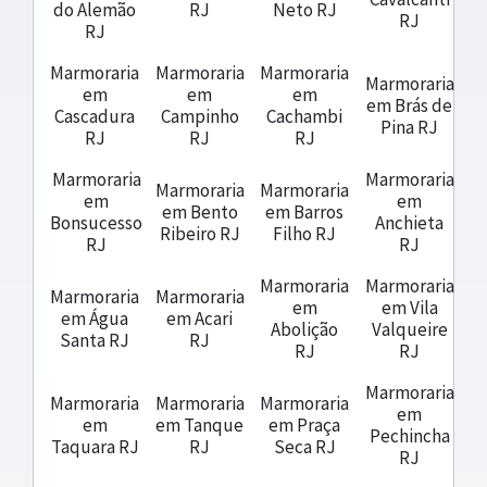
do Alemão
RJ
Neto RJ
RJ
RJ
Marmoraria
Marmoraria
Marmoraria
Marmoraria
em
em
em
em Brás de
Cascadura
Campinho
Cachambi
Pina RJ
RJ
RJ
RJ
Marmoraria
Marmoraria
Marmoraria
Marmoraria
em
em
em Bento
em Barros
Bonsucesso
Anchieta
Ribeiro RJ
Filho RJ
RJ
RJ
Marmoraria
Marmoraria
Marmoraria
Marmoraria
em
em Vila
em Água
em Acari
Abolição
Valqueire
Santa RJ
RJ
RJ
RJ
Marmoraria
Marmoraria
Marmoraria
Marmoraria
em
em
em Tanque
em Praça
Pechincha
Taquara RJ
RJ
Seca RJ
RJ