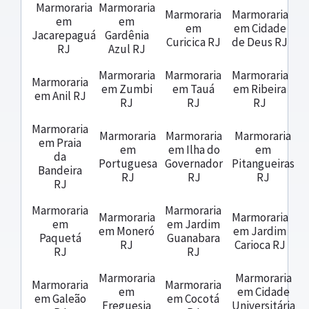
Marmoraria
Marmoraria
Marmoraria
Marmoraria
em
em
em
em Cidade
Jacarepaguá
Gardênia
Curicica RJ
de Deus RJ
RJ
Azul RJ
Marmoraria
Marmoraria
Marmoraria
Marmoraria
em Zumbi
em Tauá
em Ribeira
em Anil RJ
RJ
RJ
RJ
Marmoraria
Marmoraria
Marmoraria
Marmoraria
em Praia
em
em Ilha do
em
da
Portuguesa
Governador
Pitangueiras
Bandeira
RJ
RJ
RJ
RJ
Marmoraria
Marmoraria
Marmoraria
Marmoraria
em
em Jardim
em Moneró
em Jardim
Paquetá
Guanabara
RJ
Carioca RJ
RJ
RJ
Marmoraria
Marmoraria
Marmoraria
Marmoraria
em
em Cidade
em Galeão
em Cocotá
Freguesia
Universitária