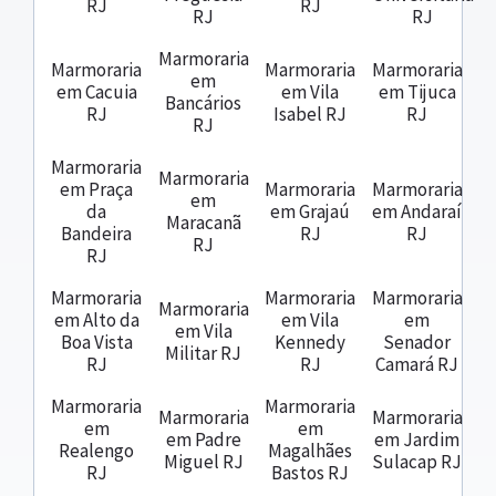
RJ
RJ
RJ
RJ
Marmoraria
Marmoraria
Marmoraria
Marmoraria
em
em Cacuia
em Vila
em Tijuca
Bancários
RJ
Isabel RJ
RJ
RJ
Marmoraria
Marmoraria
em Praça
Marmoraria
Marmoraria
em
da
em Grajaú
em Andaraí
Maracanã
Bandeira
RJ
RJ
RJ
RJ
Marmoraria
Marmoraria
Marmoraria
Marmoraria
em Alto da
em Vila
em
em Vila
Boa Vista
Kennedy
Senador
Militar RJ
RJ
RJ
Camará RJ
Marmoraria
Marmoraria
Marmoraria
Marmoraria
em
em
em Padre
em Jardim
Realengo
Magalhães
Miguel RJ
Sulacap RJ
RJ
Bastos RJ