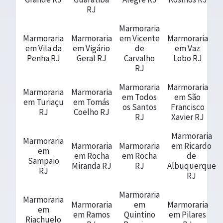
RJ
Marmoraria
Marmoraria
Marmoraria
em Vicente
Marmoraria
em Vila da
em Vigário
de
em Vaz
Penha RJ
Geral RJ
Carvalho
Lobo RJ
RJ
Marmoraria
Marmoraria
Marmoraria
Marmoraria
em Todos
em São
em Turiaçu
em Tomás
os Santos
Francisco
RJ
Coelho RJ
RJ
Xavier RJ
Marmoraria
Marmoraria
Marmoraria
Marmoraria
em Ricardo
em
em Rocha
em Rocha
de
Sampaio
Miranda RJ
RJ
Albuquerque
RJ
RJ
Marmoraria
Marmoraria
Marmoraria
em
Marmoraria
em
em Ramos
Quintino
em Pilares
Riachuelo