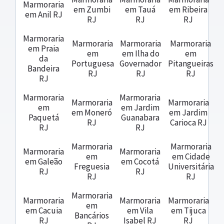
Marmoraria
em Zumbi
em Tauá
em Ribeira
em Anil RJ
RJ
RJ
RJ
Marmoraria
Marmoraria
Marmoraria
Marmoraria
em Praia
em
em Ilha do
em
da
Portuguesa
Governador
Pitangueiras
Bandeira
RJ
RJ
RJ
RJ
Marmoraria
Marmoraria
Marmoraria
Marmoraria
em
em Jardim
em Moneró
em Jardim
Paquetá
Guanabara
RJ
Carioca RJ
RJ
RJ
Marmoraria
Marmoraria
Marmoraria
Marmoraria
em
em Cidade
em Galeão
em Cocotá
Freguesia
Universitária
RJ
RJ
RJ
RJ
Marmoraria
Marmoraria
Marmoraria
Marmoraria
em
em Cacuia
em Vila
em Tijuca
Bancários
RJ
Isabel RJ
RJ