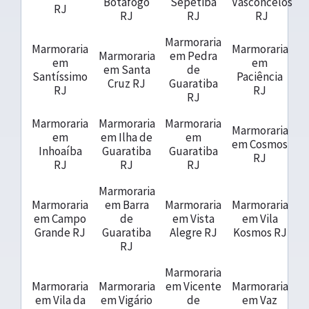
Botafogo
Sepetiba
Vasconcelos
RJ
RJ
RJ
RJ
Marmoraria
Marmoraria
Marmoraria
Marmoraria
em Pedra
em
em
em Santa
de
Santíssimo
Paciência
Cruz RJ
Guaratiba
RJ
RJ
RJ
Marmoraria
Marmoraria
Marmoraria
Marmoraria
em
em Ilha de
em
em Cosmos
Inhoaíba
Guaratiba
Guaratiba
RJ
RJ
RJ
RJ
Marmoraria
Marmoraria
em Barra
Marmoraria
Marmoraria
em Campo
de
em Vista
em Vila
Grande RJ
Guaratiba
Alegre RJ
Kosmos RJ
RJ
Marmoraria
Marmoraria
Marmoraria
em Vicente
Marmoraria
em Vila da
em Vigário
de
em Vaz