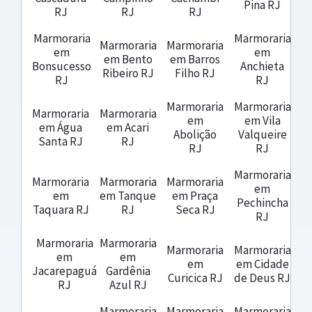
Pina RJ
RJ
RJ
RJ
Marmoraria
Marmoraria
Marmoraria
Marmoraria
em
em
em Bento
em Barros
Bonsucesso
Anchieta
Ribeiro RJ
Filho RJ
RJ
RJ
Marmoraria
Marmoraria
Marmoraria
Marmoraria
em
em Vila
em Água
em Acari
Abolição
Valqueire
Santa RJ
RJ
RJ
RJ
Marmoraria
Marmoraria
Marmoraria
Marmoraria
em
em
em Tanque
em Praça
Pechincha
Taquara RJ
RJ
Seca RJ
RJ
Marmoraria
Marmoraria
Marmoraria
Marmoraria
em
em
em
em Cidade
Jacarepaguá
Gardênia
Curicica RJ
de Deus RJ
RJ
Azul RJ
Marmoraria
Marmoraria
Marmoraria