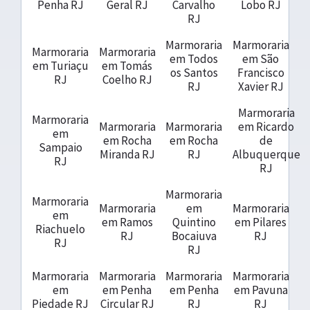
Penha RJ
Geral RJ
Carvalho
Lobo RJ
RJ
Marmoraria
Marmoraria
Marmoraria
Marmoraria
em Todos
em São
em Turiaçu
em Tomás
os Santos
Francisco
RJ
Coelho RJ
RJ
Xavier RJ
Marmoraria
Marmoraria
Marmoraria
Marmoraria
em Ricardo
em
em Rocha
em Rocha
de
Sampaio
Miranda RJ
RJ
Albuquerque
RJ
RJ
Marmoraria
Marmoraria
Marmoraria
em
Marmoraria
em
em Ramos
Quintino
em Pilares
Riachuelo
RJ
Bocaiuva
RJ
RJ
RJ
Marmoraria
Marmoraria
Marmoraria
Marmoraria
em
em Penha
em Penha
em Pavuna
Piedade RJ
Circular RJ
RJ
RJ