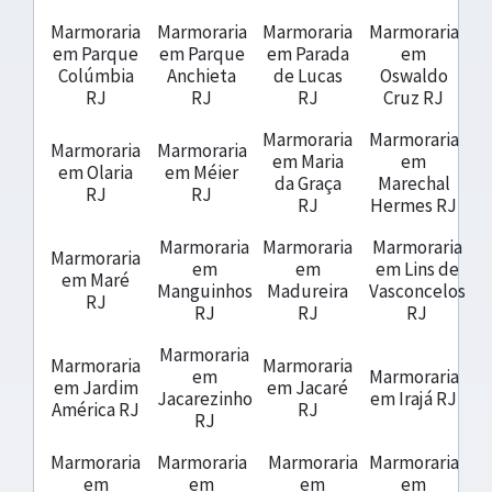
Marmoraria
Marmoraria
Marmoraria
Marmoraria
em Parque
em Parque
em Parada
em
Colúmbia
Anchieta
de Lucas
Oswaldo
RJ
RJ
RJ
Cruz RJ
Marmoraria
Marmoraria
Marmoraria
Marmoraria
em Maria
em
em Olaria
em Méier
da Graça
Marechal
RJ
RJ
RJ
Hermes RJ
Marmoraria
Marmoraria
Marmoraria
Marmoraria
em
em
em Lins de
em Maré
Manguinhos
Madureira
Vasconcelos
RJ
RJ
RJ
RJ
Marmoraria
Marmoraria
Marmoraria
em
Marmoraria
em Jardim
em Jacaré
Jacarezinho
em Irajá RJ
América RJ
RJ
RJ
Marmoraria
Marmoraria
Marmoraria
Marmoraria
em
em
em
em