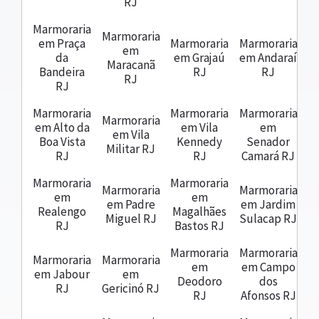
RJ
Marmoraria
Marmoraria
em Praça
Marmoraria
Marmoraria
em
da
em Grajaú
em Andaraí
Maracanã
Bandeira
RJ
RJ
RJ
RJ
Marmoraria
Marmoraria
Marmoraria
Marmoraria
em Alto da
em Vila
em
em Vila
Boa Vista
Kennedy
Senador
Militar RJ
RJ
RJ
Camará RJ
Marmoraria
Marmoraria
Marmoraria
Marmoraria
em
em
em Padre
em Jardim
Realengo
Magalhães
Miguel RJ
Sulacap RJ
RJ
Bastos RJ
Marmoraria
Marmoraria
Marmoraria
Marmoraria
em
em Campo
em Jabour
em
Deodoro
dos
RJ
Gericinó RJ
RJ
Afonsos RJ