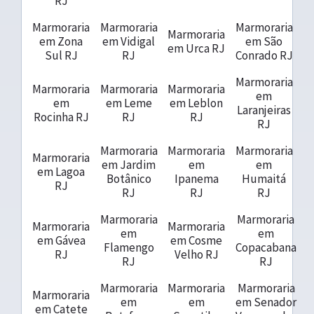
RJ
Marmoraria
Marmoraria
Marmoraria
Marmoraria
em Zona
em Vidigal
em São
em Urca RJ
Sul RJ
RJ
Conrado RJ
Marmoraria
Marmoraria
Marmoraria
Marmoraria
em
em
em Leme
em Leblon
Laranjeiras
Rocinha RJ
RJ
RJ
RJ
Marmoraria
Marmoraria
Marmoraria
Marmoraria
em Jardim
em
em
em Lagoa
Botânico
Ipanema
Humaitá
RJ
RJ
RJ
RJ
Marmoraria
Marmoraria
Marmoraria
Marmoraria
em
em
em Gávea
em Cosme
Flamengo
Copacabana
RJ
Velho RJ
RJ
RJ
Marmoraria
Marmoraria
Marmoraria
Marmoraria
em
em
em Senador
em Catete