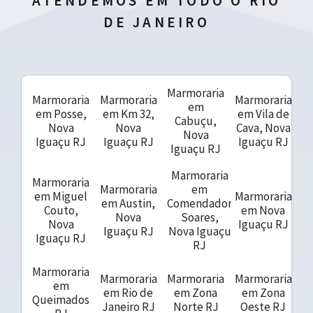
ATENDEMOS EM TODO O RIO
DE JANEIRO
Marmoraria
Marmoraria
Marmoraria
Marmoraria
em
em Posse,
em Km 32,
em Vila de
Cabuçu,
Nova
Nova
Cava, Nova
Nova
Iguaçu RJ
Iguaçu RJ
Iguaçu RJ
Iguaçu RJ
Marmoraria
Marmoraria
Marmoraria
em
em Miguel
Marmoraria
em Austin,
Comendador
Couto,
em Nova
Nova
Soares,
Nova
Iguaçu RJ
Iguaçu RJ
Nova Iguaçu
Iguaçu RJ
RJ
Marmoraria
Marmoraria
Marmoraria
Marmoraria
em
em Rio de
em Zona
em Zona
Queimados
Janeiro RJ
Norte RJ
Oeste RJ