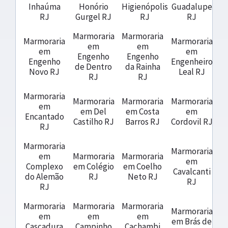
Inhaúma
Honório
Higienópolis
Guadalupe
RJ
Gurgel RJ
RJ
RJ
Marmoraria
Marmoraria
Marmoraria
Marmoraria
em
em
em
em
Engenho
Engenho
Engenho
Engenheiro
de Dentro
da Rainha
Novo RJ
Leal RJ
RJ
RJ
Marmoraria
Marmoraria
Marmoraria
Marmoraria
em
em Del
em Costa
em
Encantado
Castilho RJ
Barros RJ
Cordovil RJ
RJ
Marmoraria
Marmoraria
em
Marmoraria
Marmoraria
em
Complexo
em Colégio
em Coelho
Cavalcanti
do Alemão
RJ
Neto RJ
RJ
RJ
Marmoraria
Marmoraria
Marmoraria
Marmoraria
em
em
em
em Brás de
Cascadura
Campinho
Cachambi