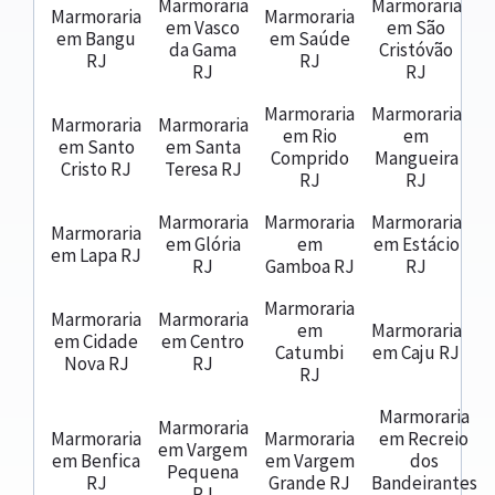
Marmoraria
Marmoraria
Marmoraria
Marmoraria
em Vasco
em São
em Bangu
em Saúde
da Gama
Cristóvão
RJ
RJ
RJ
RJ
Marmoraria
Marmoraria
Marmoraria
Marmoraria
em Rio
em
em Santo
em Santa
Comprido
Mangueira
Cristo RJ
Teresa RJ
RJ
RJ
Marmoraria
Marmoraria
Marmoraria
Marmoraria
em Glória
em
em Estácio
em Lapa RJ
RJ
Gamboa RJ
RJ
Marmoraria
Marmoraria
Marmoraria
em
Marmoraria
em Cidade
em Centro
Catumbi
em Caju RJ
Nova RJ
RJ
RJ
Marmoraria
Marmoraria
Marmoraria
Marmoraria
em Recreio
em Vargem
em Benfica
em Vargem
dos
Pequena
RJ
Grande RJ
Bandeirantes
RJ