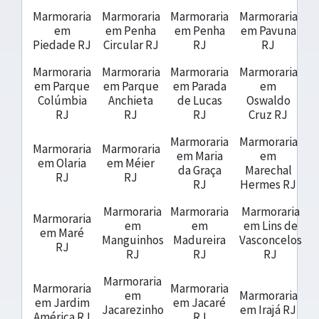
Marmoraria
Marmoraria
Marmoraria
Marmoraria
em
em Penha
em Penha
em Pavuna
Piedade RJ
Circular RJ
RJ
RJ
Marmoraria
Marmoraria
Marmoraria
Marmoraria
em Parque
em Parque
em Parada
em
Colúmbia
Anchieta
de Lucas
Oswaldo
RJ
RJ
RJ
Cruz RJ
Marmoraria
Marmoraria
Marmoraria
Marmoraria
em Maria
em
em Olaria
em Méier
da Graça
Marechal
RJ
RJ
RJ
Hermes RJ
Marmoraria
Marmoraria
Marmoraria
Marmoraria
em
em
em Lins de
em Maré
Manguinhos
Madureira
Vasconcelos
RJ
RJ
RJ
RJ
Marmoraria
Marmoraria
Marmoraria
em
Marmoraria
em Jardim
em Jacaré
Jacarezinho
em Irajá RJ
América RJ
RJ