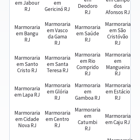
em Jabour
em
Deodoro
dos
RJ
Gericinó RJ
RJ
Afonsos RJ
Marmoraria
Marmoraria
Marmoraria
Marmoraria
em Vasco
em São
em Bangu
em Saúde
da Gama
Cristóvão
RJ
RJ
RJ
RJ
Marmoraria
Marmoraria
Marmoraria
Marmoraria
em Rio
em
em Santo
em Santa
Comprido
Mangueira
Cristo RJ
Teresa RJ
RJ
RJ
Marmoraria
Marmoraria
Marmoraria
Marmoraria
em Glória
em
em Estácio
em Lapa RJ
RJ
Gamboa RJ
RJ
Marmoraria
Marmoraria
Marmoraria
em
Marmoraria
em Cidade
em Centro
Catumbi
em Caju RJ
Nova RJ
RJ
RJ