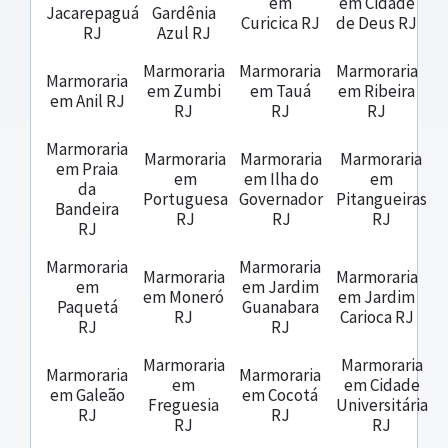
em
em Cidade
Jacarepaguá
Gardênia
Curicica RJ
de Deus RJ
RJ
Azul RJ
Marmoraria
Marmoraria
Marmoraria
Marmoraria
em Zumbi
em Tauá
em Ribeira
em Anil RJ
RJ
RJ
RJ
Marmoraria
Marmoraria
Marmoraria
Marmoraria
em Praia
em
em Ilha do
em
da
Portuguesa
Governador
Pitangueiras
Bandeira
RJ
RJ
RJ
RJ
Marmoraria
Marmoraria
Marmoraria
Marmoraria
em
em Jardim
em Moneró
em Jardim
Paquetá
Guanabara
RJ
Carioca RJ
RJ
RJ
Marmoraria
Marmoraria
Marmoraria
Marmoraria
em
em Cidade
em Galeão
em Cocotá
Freguesia
Universitária
RJ
RJ
RJ
RJ