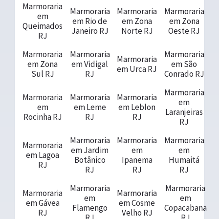
Marmoraria
Marmoraria
Marmoraria
Marmoraria
em
em Rio de
em Zona
em Zona
Queimados
Janeiro RJ
Norte RJ
Oeste RJ
RJ
Marmoraria
Marmoraria
Marmoraria
Marmoraria
em Zona
em Vidigal
em São
em Urca RJ
Sul RJ
RJ
Conrado RJ
Marmoraria
Marmoraria
Marmoraria
Marmoraria
em
em
em Leme
em Leblon
Laranjeiras
Rocinha RJ
RJ
RJ
RJ
Marmoraria
Marmoraria
Marmoraria
Marmoraria
em Jardim
em
em
em Lagoa
Botânico
Ipanema
Humaitá
RJ
RJ
RJ
RJ
Marmoraria
Marmoraria
Marmoraria
Marmoraria
em
em
em Gávea
em Cosme
Flamengo
Copacabana
RJ
Velho RJ
RJ
RJ