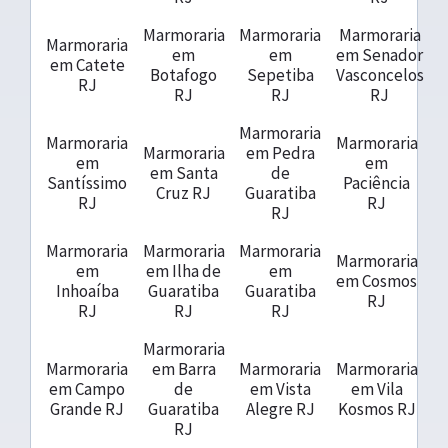
Marmoraria
Marmoraria
Marmoraria
Marmoraria
em
em
em Senador
em Catete
Botafogo
Sepetiba
Vasconcelos
RJ
RJ
RJ
RJ
Marmoraria
Marmoraria
Marmoraria
Marmoraria
em Pedra
em
em
em Santa
de
Santíssimo
Paciência
Cruz RJ
Guaratiba
RJ
RJ
RJ
Marmoraria
Marmoraria
Marmoraria
Marmoraria
em
em Ilha de
em
em Cosmos
Inhoaíba
Guaratiba
Guaratiba
RJ
RJ
RJ
RJ
Marmoraria
Marmoraria
em Barra
Marmoraria
Marmoraria
em Campo
de
em Vista
em Vila
Grande RJ
Guaratiba
Alegre RJ
Kosmos RJ
RJ