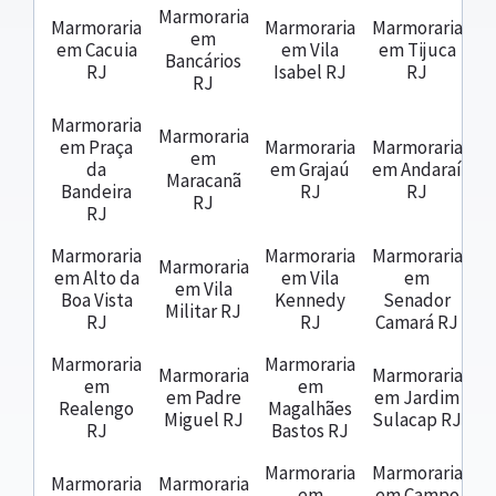
Marmoraria
Marmoraria
Marmoraria
Marmoraria
em
em Cacuia
em Vila
em Tijuca
Bancários
RJ
Isabel RJ
RJ
RJ
Marmoraria
Marmoraria
em Praça
Marmoraria
Marmoraria
em
da
em Grajaú
em Andaraí
Maracanã
Bandeira
RJ
RJ
RJ
RJ
Marmoraria
Marmoraria
Marmoraria
Marmoraria
em Alto da
em Vila
em
em Vila
Boa Vista
Kennedy
Senador
Militar RJ
RJ
RJ
Camará RJ
Marmoraria
Marmoraria
Marmoraria
Marmoraria
em
em
em Padre
em Jardim
Realengo
Magalhães
Miguel RJ
Sulacap RJ
RJ
Bastos RJ
Marmoraria
Marmoraria
Marmoraria
Marmoraria
em
em Campo