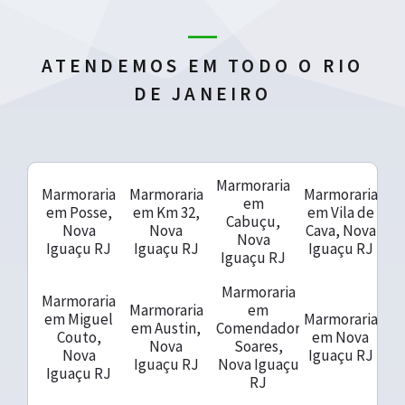
ATENDEMOS EM TODO O RIO
DE JANEIRO
Marmoraria
Marmoraria
Marmoraria
Marmoraria
em
em Posse,
em Km 32,
em Vila de
Cabuçu,
Nova
Nova
Cava, Nova
Nova
Iguaçu RJ
Iguaçu RJ
Iguaçu RJ
Iguaçu RJ
Marmoraria
Marmoraria
Marmoraria
em
em Miguel
Marmoraria
em Austin,
Comendador
Couto,
em Nova
Nova
Soares,
Nova
Iguaçu RJ
Iguaçu RJ
Nova Iguaçu
Iguaçu RJ
RJ