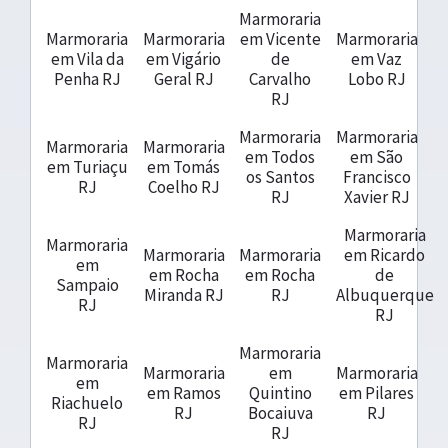
Marmoraria
Marmoraria
Marmoraria
em Vicente
Marmoraria
em Vila da
em Vigário
de
em Vaz
Penha RJ
Geral RJ
Carvalho
Lobo RJ
RJ
Marmoraria
Marmoraria
Marmoraria
Marmoraria
em Todos
em São
em Turiaçu
em Tomás
os Santos
Francisco
RJ
Coelho RJ
RJ
Xavier RJ
Marmoraria
Marmoraria
Marmoraria
Marmoraria
em Ricardo
em
em Rocha
em Rocha
de
Sampaio
Miranda RJ
RJ
Albuquerque
RJ
RJ
Marmoraria
Marmoraria
Marmoraria
em
Marmoraria
em
em Ramos
Quintino
em Pilares
Riachuelo
RJ
Bocaiuva
RJ
RJ
RJ