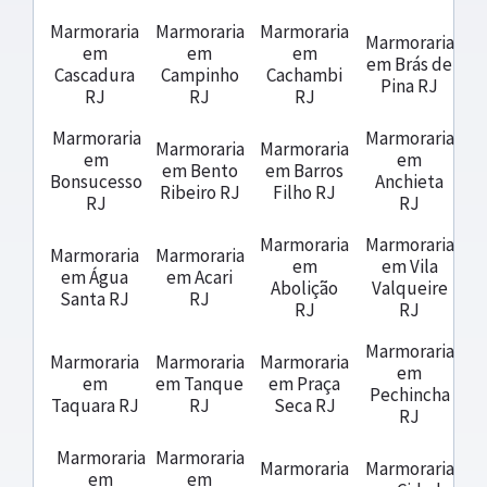
Marmoraria
Marmoraria
Marmoraria
Marmoraria
em
em
em
em Brás de
Cascadura
Campinho
Cachambi
Pina RJ
RJ
RJ
RJ
Marmoraria
Marmoraria
Marmoraria
Marmoraria
em
em
em Bento
em Barros
Bonsucesso
Anchieta
Ribeiro RJ
Filho RJ
RJ
RJ
Marmoraria
Marmoraria
Marmoraria
Marmoraria
em
em Vila
em Água
em Acari
Abolição
Valqueire
Santa RJ
RJ
RJ
RJ
Marmoraria
Marmoraria
Marmoraria
Marmoraria
em
em
em Tanque
em Praça
Pechincha
Taquara RJ
RJ
Seca RJ
RJ
Marmoraria
Marmoraria
Marmoraria
Marmoraria
em
em