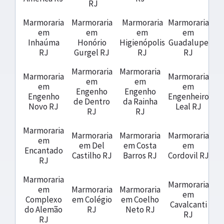
RJ
Marmoraria
Marmoraria
Marmoraria
Marmoraria
em
em
em
em
Inhaúma
Honório
Higienópolis
Guadalupe
RJ
Gurgel RJ
RJ
RJ
Marmoraria
Marmoraria
Marmoraria
Marmoraria
em
em
em
em
Engenho
Engenho
Engenho
Engenheiro
de Dentro
da Rainha
Novo RJ
Leal RJ
RJ
RJ
Marmoraria
Marmoraria
Marmoraria
Marmoraria
em
em Del
em Costa
em
Encantado
Castilho RJ
Barros RJ
Cordovil RJ
RJ
Marmoraria
Marmoraria
em
Marmoraria
Marmoraria
em
Complexo
em Colégio
em Coelho
Cavalcanti
do Alemão
RJ
Neto RJ
RJ
RJ