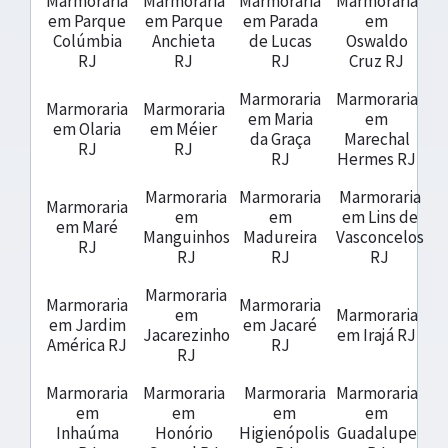
Marmoraria
Marmoraria
Marmoraria
Marmoraria
em Parque
em Parque
em Parada
em
Colúmbia
Anchieta
de Lucas
Oswaldo
RJ
RJ
RJ
Cruz RJ
Marmoraria
Marmoraria
Marmoraria
Marmoraria
em Maria
em
em Olaria
em Méier
da Graça
Marechal
RJ
RJ
RJ
Hermes RJ
Marmoraria
Marmoraria
Marmoraria
Marmoraria
em
em
em Lins de
em Maré
Manguinhos
Madureira
Vasconcelos
RJ
RJ
RJ
RJ
Marmoraria
Marmoraria
Marmoraria
em
Marmoraria
em Jardim
em Jacaré
Jacarezinho
em Irajá RJ
América RJ
RJ
RJ
Marmoraria
Marmoraria
Marmoraria
Marmoraria
em
em
em
em
Inhaúma
Honório
Higienópolis
Guadalupe