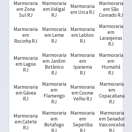
Marmoraria
Marmoraria
Marmoraria
Marmoraria
em Zona
em Vidigal
em São
em Urca RJ
Sul RJ
RJ
Conrado RJ
Marmoraria
Marmoraria
Marmoraria
Marmoraria
em
em
em Leme
em Leblon
Laranjeiras
Rocinha RJ
RJ
RJ
RJ
Marmoraria
Marmoraria
Marmoraria
Marmoraria
em Jardim
em
em
em Lagoa
Botânico
Ipanema
Humaitá
RJ
RJ
RJ
RJ
Marmoraria
Marmoraria
Marmoraria
Marmoraria
em
em
em Gávea
em Cosme
Flamengo
Copacabana
RJ
Velho RJ
RJ
RJ
Marmoraria
Marmoraria
Marmoraria
Marmoraria
em
em
em Senador
em Catete
Botafogo
Sepetiba
Vasconcelos
RJ
RJ
RJ
RJ