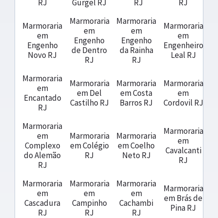
RJ
Gurgel RJ
RJ
RJ
Marmoraria
Marmoraria
Marmoraria
Marmoraria
em
em
em
em
Engenho
Engenho
Engenho
Engenheiro
de Dentro
da Rainha
Novo RJ
Leal RJ
RJ
RJ
Marmoraria
Marmoraria
Marmoraria
Marmoraria
em
em Del
em Costa
em
Encantado
Castilho RJ
Barros RJ
Cordovil RJ
RJ
Marmoraria
Marmoraria
em
Marmoraria
Marmoraria
em
Complexo
em Colégio
em Coelho
Cavalcanti
do Alemão
RJ
Neto RJ
RJ
RJ
Marmoraria
Marmoraria
Marmoraria
Marmoraria
em
em
em
em Brás de
Cascadura
Campinho
Cachambi
Pina RJ
RJ
RJ
RJ