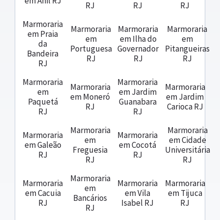
em Anil RJ
RJ
RJ
RJ
Marmoraria
Marmoraria
Marmoraria
Marmoraria
em Praia
em
em Ilha do
em
da
Portuguesa
Governador
Pitangueiras
Bandeira
RJ
RJ
RJ
RJ
Marmoraria
Marmoraria
Marmoraria
Marmoraria
em
em Jardim
em Moneró
em Jardim
Paquetá
Guanabara
RJ
Carioca RJ
RJ
RJ
Marmoraria
Marmoraria
Marmoraria
Marmoraria
em
em Cidade
em Galeão
em Cocotá
Freguesia
Universitária
RJ
RJ
RJ
RJ
Marmoraria
Marmoraria
Marmoraria
Marmoraria
em
em Cacuia
em Vila
em Tijuca
Bancários
RJ
Isabel RJ
RJ
RJ