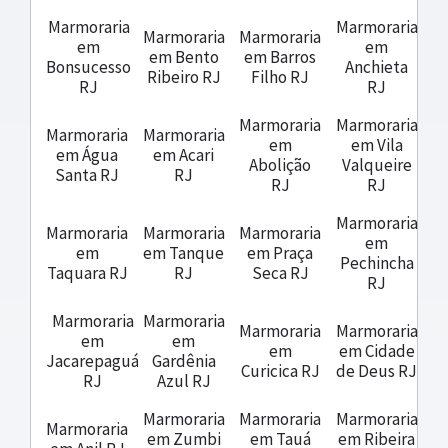
Marmoraria
Marmoraria
Marmoraria
Marmoraria
em
em
em Bento
em Barros
Bonsucesso
Anchieta
Ribeiro RJ
Filho RJ
RJ
RJ
Marmoraria
Marmoraria
Marmoraria
Marmoraria
em
em Vila
em Água
em Acari
Abolição
Valqueire
Santa RJ
RJ
RJ
RJ
Marmoraria
Marmoraria
Marmoraria
Marmoraria
em
em
em Tanque
em Praça
Pechincha
Taquara RJ
RJ
Seca RJ
RJ
Marmoraria
Marmoraria
Marmoraria
Marmoraria
em
em
em
em Cidade
Jacarepaguá
Gardênia
Curicica RJ
de Deus RJ
RJ
Azul RJ
Marmoraria
Marmoraria
Marmoraria
Marmoraria
em Zumbi
em Tauá
em Ribeira