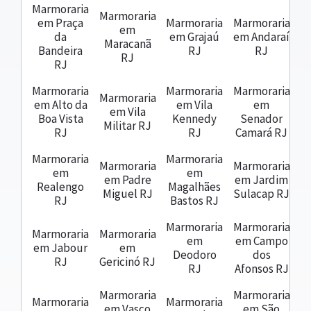
Marmoraria
Marmoraria
em Praça
Marmoraria
Marmoraria
em
da
em Grajaú
em Andaraí
Maracanã
Bandeira
RJ
RJ
RJ
RJ
Marmoraria
Marmoraria
Marmoraria
Marmoraria
em Alto da
em Vila
em
em Vila
Boa Vista
Kennedy
Senador
Militar RJ
RJ
RJ
Camará RJ
Marmoraria
Marmoraria
Marmoraria
Marmoraria
em
em
em Padre
em Jardim
Realengo
Magalhães
Miguel RJ
Sulacap RJ
RJ
Bastos RJ
Marmoraria
Marmoraria
Marmoraria
Marmoraria
em
em Campo
em Jabour
em
Deodoro
dos
RJ
Gericinó RJ
RJ
Afonsos RJ
Marmoraria
Marmoraria
Marmoraria
Marmoraria
em Vasco
em São