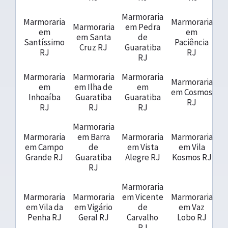
Marmoraria
Marmoraria
Marmoraria
Marmoraria
em Pedra
em
em
em Santa
de
Santíssimo
Paciência
Cruz RJ
Guaratiba
RJ
RJ
RJ
Marmoraria
Marmoraria
Marmoraria
Marmoraria
em
em Ilha de
em
em Cosmos
Inhoaíba
Guaratiba
Guaratiba
RJ
RJ
RJ
RJ
Marmoraria
Marmoraria
em Barra
Marmoraria
Marmoraria
em Campo
de
em Vista
em Vila
Grande RJ
Guaratiba
Alegre RJ
Kosmos RJ
RJ
Marmoraria
Marmoraria
Marmoraria
em Vicente
Marmoraria
em Vila da
em Vigário
de
em Vaz
Penha RJ
Geral RJ
Carvalho
Lobo RJ
RJ