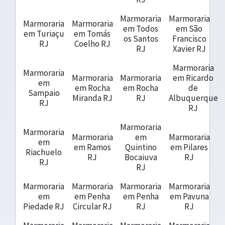
Marmoraria
Marmoraria
Marmoraria
Marmoraria
em Todos
em São
em Turiaçu
em Tomás
os Santos
Francisco
RJ
Coelho RJ
RJ
Xavier RJ
Marmoraria
Marmoraria
Marmoraria
Marmoraria
em Ricardo
em
em Rocha
em Rocha
de
Sampaio
Miranda RJ
RJ
Albuquerque
RJ
RJ
Marmoraria
Marmoraria
Marmoraria
em
Marmoraria
em
em Ramos
Quintino
em Pilares
Riachuelo
RJ
Bocaiuva
RJ
RJ
RJ
Marmoraria
Marmoraria
Marmoraria
Marmoraria
em
em Penha
em Penha
em Pavuna
Piedade RJ
Circular RJ
RJ
RJ