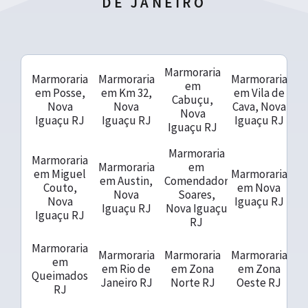
DE JANEIRO
Marmoraria
Marmoraria
Marmoraria
Marmoraria
em
em Posse,
em Km 32,
em Vila de
Cabuçu,
Nova
Nova
Cava, Nova
Nova
Iguaçu RJ
Iguaçu RJ
Iguaçu RJ
Iguaçu RJ
Marmoraria
Marmoraria
Marmoraria
em
em Miguel
Marmoraria
em Austin,
Comendador
Couto,
em Nova
Nova
Soares,
Nova
Iguaçu RJ
Iguaçu RJ
Nova Iguaçu
Iguaçu RJ
RJ
Marmoraria
Marmoraria
Marmoraria
Marmoraria
em
em Rio de
em Zona
em Zona
Queimados
Janeiro RJ
Norte RJ
Oeste RJ
RJ