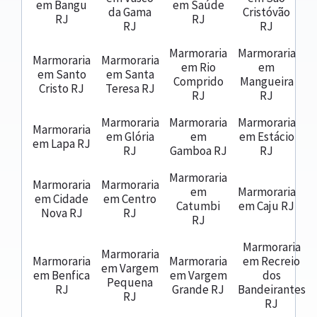
em Bangu
em Saúde
da Gama
Cristóvão
RJ
RJ
RJ
RJ
Marmoraria
Marmoraria
Marmoraria
Marmoraria
em Rio
em
em Santo
em Santa
Comprido
Mangueira
Cristo RJ
Teresa RJ
RJ
RJ
Marmoraria
Marmoraria
Marmoraria
Marmoraria
em Glória
em
em Estácio
em Lapa RJ
RJ
Gamboa RJ
RJ
Marmoraria
Marmoraria
Marmoraria
em
Marmoraria
em Cidade
em Centro
Catumbi
em Caju RJ
Nova RJ
RJ
RJ
Marmoraria
Marmoraria
Marmoraria
Marmoraria
em Recreio
em Vargem
em Benfica
em Vargem
dos
Pequena
RJ
Grande RJ
Bandeirantes
RJ
RJ