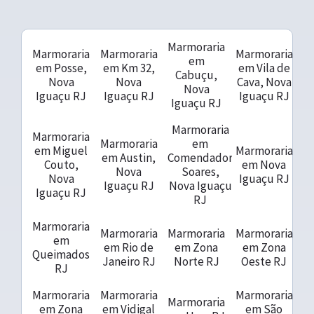
Marmoraria
Marmoraria
Marmoraria
Marmoraria
em
em Posse,
em Km 32,
em Vila de
Cabuçu,
Nova
Nova
Cava, Nova
Nova
Iguaçu RJ
Iguaçu RJ
Iguaçu RJ
Iguaçu RJ
Marmoraria
Marmoraria
Marmoraria
em
em Miguel
Marmoraria
em Austin,
Comendador
Couto,
em Nova
Nova
Soares,
Nova
Iguaçu RJ
Iguaçu RJ
Nova Iguaçu
Iguaçu RJ
RJ
Marmoraria
Marmoraria
Marmoraria
Marmoraria
em
em Rio de
em Zona
em Zona
Queimados
Janeiro RJ
Norte RJ
Oeste RJ
RJ
Marmoraria
Marmoraria
Marmoraria
Marmoraria
em Zona
em Vidigal
em São