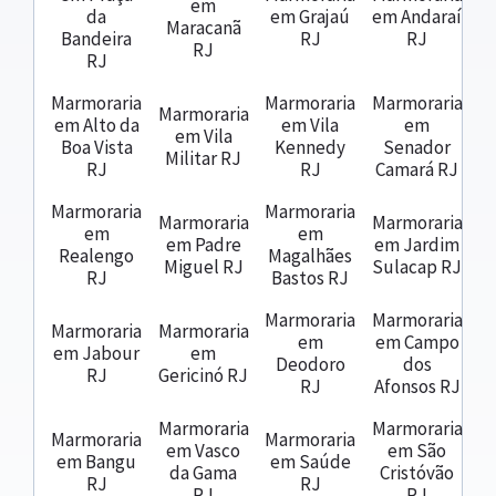
em
da
em Grajaú
em Andaraí
Maracanã
Bandeira
RJ
RJ
RJ
RJ
Marmoraria
Marmoraria
Marmoraria
Marmoraria
em Alto da
em Vila
em
em Vila
Boa Vista
Kennedy
Senador
Militar RJ
RJ
RJ
Camará RJ
Marmoraria
Marmoraria
Marmoraria
Marmoraria
em
em
em Padre
em Jardim
Realengo
Magalhães
Miguel RJ
Sulacap RJ
RJ
Bastos RJ
Marmoraria
Marmoraria
Marmoraria
Marmoraria
em
em Campo
em Jabour
em
Deodoro
dos
RJ
Gericinó RJ
RJ
Afonsos RJ
Marmoraria
Marmoraria
Marmoraria
Marmoraria
em Vasco
em São
em Bangu
em Saúde
da Gama
Cristóvão
RJ
RJ
RJ
RJ