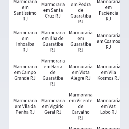
Marmoraria
Marmoraria
Marmoraria
em Pedra
em
em
em Santa
de
Santíssimo
Paciência
Cruz RJ
Guaratiba
RJ
RJ
RJ
Marmoraria
Marmoraria
Marmoraria
Marmoraria
em
em Ilha de
em
em Cosmos
Inhoaíba
Guaratiba
Guaratiba
RJ
RJ
RJ
RJ
Marmoraria
Marmoraria
em Barra
Marmoraria
Marmoraria
em Campo
de
em Vista
em Vila
Grande RJ
Guaratiba
Alegre RJ
Kosmos RJ
RJ
Marmoraria
Marmoraria
Marmoraria
em Vicente
Marmoraria
em Vila da
em Vigário
de
em Vaz
Penha RJ
Geral RJ
Carvalho
Lobo RJ
RJ
Marmoraria
Marmoraria