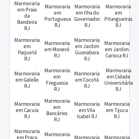
Marmoraria
Marmoraria
Marmoraria
Marmoraria
em Praia
em
em Ilha do
em
da
Portuguesa
Governador
Pitangueiras
Bandeira
RJ
RJ
RJ
RJ
Marmoraria
Marmoraria
Marmoraria
Marmoraria
em
em Jardim
em Moneró
em Jardim
Paquetá
Guanabara
RJ
Carioca RJ
RJ
RJ
Marmoraria
Marmoraria
Marmoraria
Marmoraria
em
em Cidade
em Galeão
em Cocotá
Freguesia
Universitária
RJ
RJ
RJ
RJ
Marmoraria
Marmoraria
Marmoraria
Marmoraria
em
em Cacuia
em Vila
em Tijuca
Bancários
RJ
Isabel RJ
RJ
RJ
Marmoraria
Marmoraria
em Praça
Marmoraria
Marmoraria