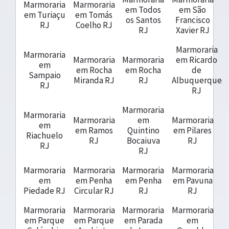
Marmoraria
Marmoraria
em Todos
em São
em Turiaçu
em Tomás
os Santos
Francisco
RJ
Coelho RJ
RJ
Xavier RJ
Marmoraria
Marmoraria
Marmoraria
Marmoraria
em Ricardo
em
em Rocha
em Rocha
de
Sampaio
Miranda RJ
RJ
Albuquerque
RJ
RJ
Marmoraria
Marmoraria
Marmoraria
em
Marmoraria
em
em Ramos
Quintino
em Pilares
Riachuelo
RJ
Bocaiuva
RJ
RJ
RJ
Marmoraria
Marmoraria
Marmoraria
Marmoraria
em
em Penha
em Penha
em Pavuna
Piedade RJ
Circular RJ
RJ
RJ
Marmoraria
Marmoraria
Marmoraria
Marmoraria
em Parque
em Parque
em Parada
em