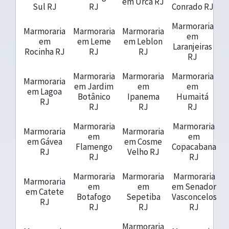
em Urca RJ
Sul RJ
RJ
Conrado RJ
Marmoraria
Marmoraria
Marmoraria
Marmoraria
em
em
em Leme
em Leblon
Laranjeiras
Rocinha RJ
RJ
RJ
RJ
Marmoraria
Marmoraria
Marmoraria
Marmoraria
em Jardim
em
em
em Lagoa
Botânico
Ipanema
Humaitá
RJ
RJ
RJ
RJ
Marmoraria
Marmoraria
Marmoraria
Marmoraria
em
em
em Gávea
em Cosme
Flamengo
Copacabana
RJ
Velho RJ
RJ
RJ
Marmoraria
Marmoraria
Marmoraria
Marmoraria
em
em
em Senador
em Catete
Botafogo
Sepetiba
Vasconcelos
RJ
RJ
RJ
RJ
Marmoraria