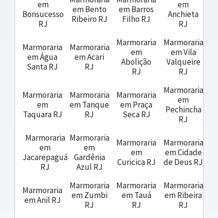
em
em
em Bento
em Barros
Bonsucesso
Anchieta
Ribeiro RJ
Filho RJ
RJ
RJ
Marmoraria
Marmoraria
Marmoraria
Marmoraria
em
em Vila
em Água
em Acari
Abolição
Valqueire
Santa RJ
RJ
RJ
RJ
Marmoraria
Marmoraria
Marmoraria
Marmoraria
em
em
em Tanque
em Praça
Pechincha
Taquara RJ
RJ
Seca RJ
RJ
Marmoraria
Marmoraria
Marmoraria
Marmoraria
em
em
em
em Cidade
Jacarepaguá
Gardênia
Curicica RJ
de Deus RJ
RJ
Azul RJ
Marmoraria
Marmoraria
Marmoraria
Marmoraria
em Zumbi
em Tauá
em Ribeira
em Anil RJ
RJ
RJ
RJ