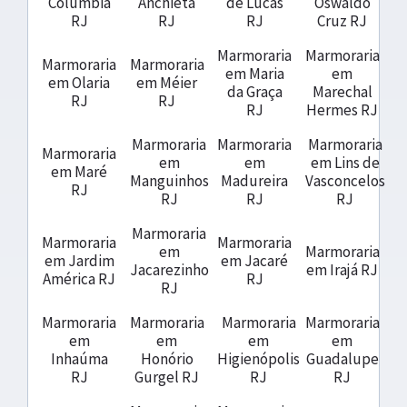
Colúmbia
Anchieta
de Lucas
Oswaldo
RJ
RJ
RJ
Cruz RJ
Marmoraria
Marmoraria
Marmoraria
Marmoraria
em Maria
em
em Olaria
em Méier
da Graça
Marechal
RJ
RJ
RJ
Hermes RJ
Marmoraria
Marmoraria
Marmoraria
Marmoraria
em
em
em Lins de
em Maré
Manguinhos
Madureira
Vasconcelos
RJ
RJ
RJ
RJ
Marmoraria
Marmoraria
Marmoraria
em
Marmoraria
em Jardim
em Jacaré
Jacarezinho
em Irajá RJ
América RJ
RJ
RJ
Marmoraria
Marmoraria
Marmoraria
Marmoraria
em
em
em
em
Inhaúma
Honório
Higienópolis
Guadalupe
RJ
Gurgel RJ
RJ
RJ