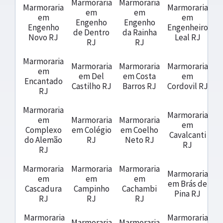
Marmoraria
Marmoraria
Marmoraria
Marmoraria
em
em
em
em
Engenho
Engenho
Engenho
Engenheiro
de Dentro
da Rainha
Novo RJ
Leal RJ
RJ
RJ
Marmoraria
Marmoraria
Marmoraria
Marmoraria
em
em Del
em Costa
em
Encantado
Castilho RJ
Barros RJ
Cordovil RJ
RJ
Marmoraria
Marmoraria
em
Marmoraria
Marmoraria
em
Complexo
em Colégio
em Coelho
Cavalcanti
do Alemão
RJ
Neto RJ
RJ
RJ
Marmoraria
Marmoraria
Marmoraria
Marmoraria
em
em
em
em Brás de
Cascadura
Campinho
Cachambi
Pina RJ
RJ
RJ
RJ
Marmoraria
Marmoraria
Marmoraria
Marmoraria