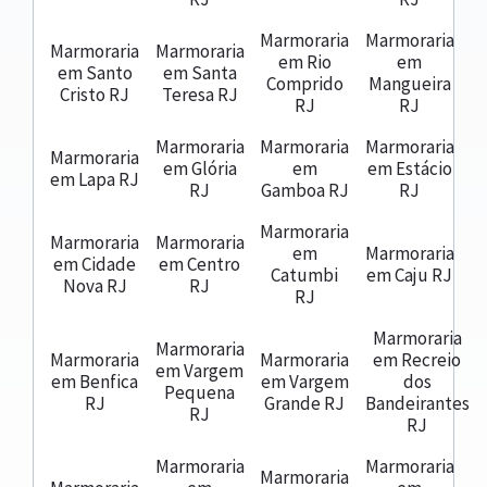
Marmoraria
Marmoraria
Marmoraria
Marmoraria
em Rio
em
em Santo
em Santa
Comprido
Mangueira
Cristo RJ
Teresa RJ
RJ
RJ
Marmoraria
Marmoraria
Marmoraria
Marmoraria
em Glória
em
em Estácio
em Lapa RJ
RJ
Gamboa RJ
RJ
Marmoraria
Marmoraria
Marmoraria
em
Marmoraria
em Cidade
em Centro
Catumbi
em Caju RJ
Nova RJ
RJ
RJ
Marmoraria
Marmoraria
Marmoraria
Marmoraria
em Recreio
em Vargem
em Benfica
em Vargem
dos
Pequena
RJ
Grande RJ
Bandeirantes
RJ
RJ
Marmoraria
Marmoraria
Marmoraria