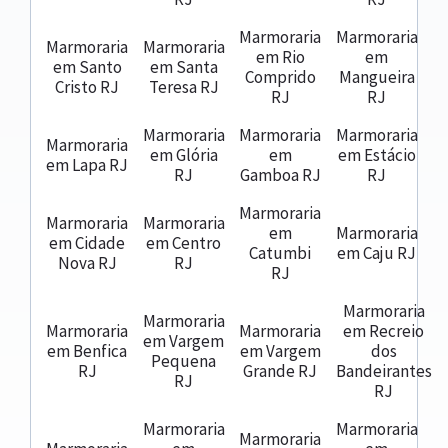
Marmoraria
Marmoraria
Marmoraria
Marmoraria
em Rio
em
em Santo
em Santa
Comprido
Mangueira
Cristo RJ
Teresa RJ
RJ
RJ
Marmoraria
Marmoraria
Marmoraria
Marmoraria
em Glória
em
em Estácio
em Lapa RJ
RJ
Gamboa RJ
RJ
Marmoraria
Marmoraria
Marmoraria
em
Marmoraria
em Cidade
em Centro
Catumbi
em Caju RJ
Nova RJ
RJ
RJ
Marmoraria
Marmoraria
Marmoraria
Marmoraria
em Recreio
em Vargem
em Benfica
em Vargem
dos
Pequena
RJ
Grande RJ
Bandeirantes
RJ
RJ
Marmoraria
Marmoraria
Marmoraria