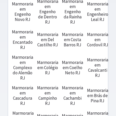
Marmoraria
Marmoraria
Marmoraria
Marmoraria
em
em
em
em
Engenho
Engenho
Engenho
Engenheiro
de Dentro
da Rainha
Novo RJ
Leal RJ
RJ
RJ
Marmoraria
Marmoraria
Marmoraria
Marmoraria
em
em Del
em Costa
em
Encantado
Castilho RJ
Barros RJ
Cordovil RJ
RJ
Marmoraria
Marmoraria
em
Marmoraria
Marmoraria
em
Complexo
em Colégio
em Coelho
Cavalcanti
do Alemão
RJ
Neto RJ
RJ
RJ
Marmoraria
Marmoraria
Marmoraria
Marmoraria
em
em
em
em Brás de
Cascadura
Campinho
Cachambi
Pina RJ
RJ
RJ
RJ
Marmoraria
Marmoraria
Marmoraria
Marmoraria