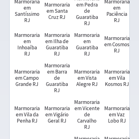
Marmoraria
Marmoraria
Marmoraria
em Pedra
em
em
em Santa
de
Santíssimo
Paciência
Cruz RJ
Guaratiba
RJ
RJ
RJ
Marmoraria
Marmoraria
Marmoraria
Marmoraria
em
em Ilha de
em
em Cosmos
Inhoaíba
Guaratiba
Guaratiba
RJ
RJ
RJ
RJ
Marmoraria
Marmoraria
em Barra
Marmoraria
Marmoraria
em Campo
de
em Vista
em Vila
Grande RJ
Guaratiba
Alegre RJ
Kosmos RJ
RJ
Marmoraria
Marmoraria
Marmoraria
em Vicente
Marmoraria
em Vila da
em Vigário
de
em Vaz
Penha RJ
Geral RJ
Carvalho
Lobo RJ
RJ
Marmoraria
Marmoraria