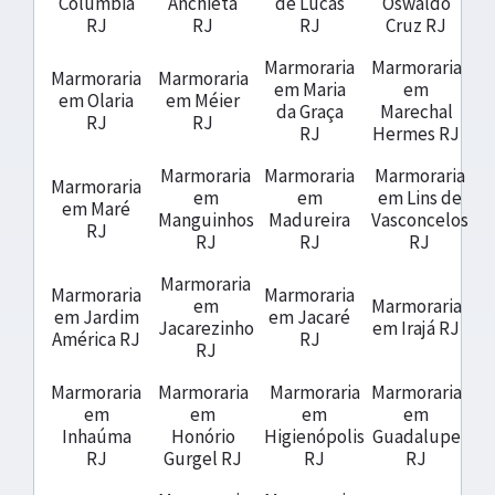
Colúmbia
Anchieta
de Lucas
Oswaldo
RJ
RJ
RJ
Cruz RJ
Marmoraria
Marmoraria
Marmoraria
Marmoraria
em Maria
em
em Olaria
em Méier
da Graça
Marechal
RJ
RJ
RJ
Hermes RJ
Marmoraria
Marmoraria
Marmoraria
Marmoraria
em
em
em Lins de
em Maré
Manguinhos
Madureira
Vasconcelos
RJ
RJ
RJ
RJ
Marmoraria
Marmoraria
Marmoraria
em
Marmoraria
em Jardim
em Jacaré
Jacarezinho
em Irajá RJ
América RJ
RJ
RJ
Marmoraria
Marmoraria
Marmoraria
Marmoraria
em
em
em
em
Inhaúma
Honório
Higienópolis
Guadalupe
RJ
Gurgel RJ
RJ
RJ