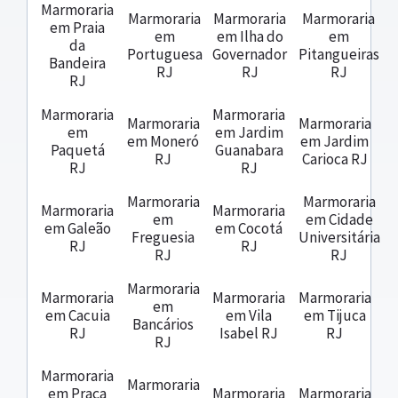
Marmoraria
Marmoraria
Marmoraria
Marmoraria
em Praia
em
em Ilha do
em
da
Portuguesa
Governador
Pitangueiras
Bandeira
RJ
RJ
RJ
RJ
Marmoraria
Marmoraria
Marmoraria
Marmoraria
em
em Jardim
em Moneró
em Jardim
Paquetá
Guanabara
RJ
Carioca RJ
RJ
RJ
Marmoraria
Marmoraria
Marmoraria
Marmoraria
em
em Cidade
em Galeão
em Cocotá
Freguesia
Universitária
RJ
RJ
RJ
RJ
Marmoraria
Marmoraria
Marmoraria
Marmoraria
em
em Cacuia
em Vila
em Tijuca
Bancários
RJ
Isabel RJ
RJ
RJ
Marmoraria
Marmoraria
em Praça
Marmoraria
Marmoraria