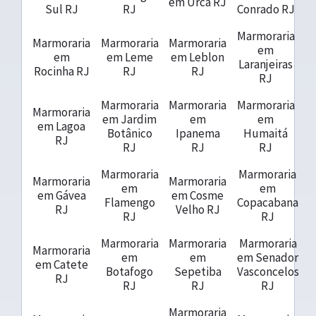
em Urca RJ
Sul RJ
RJ
Conrado RJ
Marmoraria
Marmoraria
Marmoraria
Marmoraria
em
em
em Leme
em Leblon
Laranjeiras
Rocinha RJ
RJ
RJ
RJ
Marmoraria
Marmoraria
Marmoraria
Marmoraria
em Jardim
em
em
em Lagoa
Botânico
Ipanema
Humaitá
RJ
RJ
RJ
RJ
Marmoraria
Marmoraria
Marmoraria
Marmoraria
em
em
em Gávea
em Cosme
Flamengo
Copacabana
RJ
Velho RJ
RJ
RJ
Marmoraria
Marmoraria
Marmoraria
Marmoraria
em
em
em Senador
em Catete
Botafogo
Sepetiba
Vasconcelos
RJ
RJ
RJ
RJ
Marmoraria