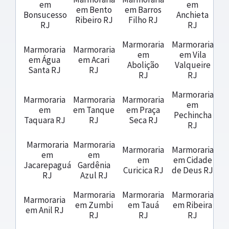
em
em
em Bento
em Barros
Bonsucesso
Anchieta
Ribeiro RJ
Filho RJ
RJ
RJ
Marmoraria
Marmoraria
Marmoraria
Marmoraria
em
em Vila
em Água
em Acari
Abolição
Valqueire
Santa RJ
RJ
RJ
RJ
Marmoraria
Marmoraria
Marmoraria
Marmoraria
em
em
em Tanque
em Praça
Pechincha
Taquara RJ
RJ
Seca RJ
RJ
Marmoraria
Marmoraria
Marmoraria
Marmoraria
em
em
em
em Cidade
Jacarepaguá
Gardênia
Curicica RJ
de Deus RJ
RJ
Azul RJ
Marmoraria
Marmoraria
Marmoraria
Marmoraria
em Zumbi
em Tauá
em Ribeira
em Anil RJ
RJ
RJ
RJ