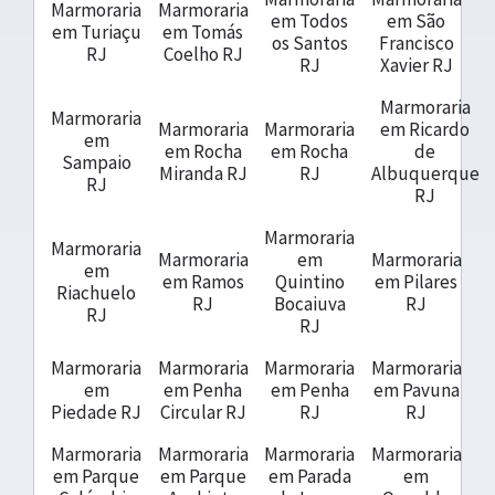
Marmoraria
Marmoraria
em Todos
em São
em Turiaçu
em Tomás
os Santos
Francisco
RJ
Coelho RJ
RJ
Xavier RJ
Marmoraria
Marmoraria
Marmoraria
Marmoraria
em Ricardo
em
em Rocha
em Rocha
de
Sampaio
Miranda RJ
RJ
Albuquerque
RJ
RJ
Marmoraria
Marmoraria
Marmoraria
em
Marmoraria
em
em Ramos
Quintino
em Pilares
Riachuelo
RJ
Bocaiuva
RJ
RJ
RJ
Marmoraria
Marmoraria
Marmoraria
Marmoraria
em
em Penha
em Penha
em Pavuna
Piedade RJ
Circular RJ
RJ
RJ
Marmoraria
Marmoraria
Marmoraria
Marmoraria
em Parque
em Parque
em Parada
em