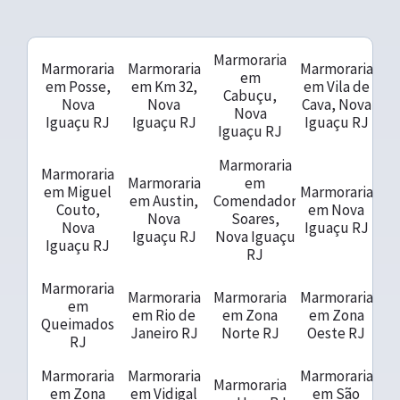
Marmoraria
Marmoraria
Marmoraria
Marmoraria
em
em Posse,
em Km 32,
em Vila de
Cabuçu,
Nova
Nova
Cava, Nova
Nova
Iguaçu RJ
Iguaçu RJ
Iguaçu RJ
Iguaçu RJ
Marmoraria
Marmoraria
Marmoraria
em
em Miguel
Marmoraria
em Austin,
Comendador
Couto,
em Nova
Nova
Soares,
Nova
Iguaçu RJ
Iguaçu RJ
Nova Iguaçu
Iguaçu RJ
RJ
Marmoraria
Marmoraria
Marmoraria
Marmoraria
em
em Rio de
em Zona
em Zona
Queimados
Janeiro RJ
Norte RJ
Oeste RJ
RJ
Marmoraria
Marmoraria
Marmoraria
Marmoraria
em Zona
em Vidigal
em São