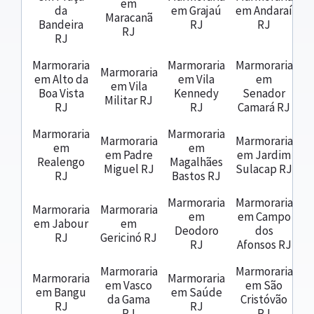
em
da
em Grajaú
em Andaraí
Maracanã
Bandeira
RJ
RJ
RJ
RJ
Marmoraria
Marmoraria
Marmoraria
Marmoraria
em Alto da
em Vila
em
em Vila
Boa Vista
Kennedy
Senador
Militar RJ
RJ
RJ
Camará RJ
Marmoraria
Marmoraria
Marmoraria
Marmoraria
em
em
em Padre
em Jardim
Realengo
Magalhães
Miguel RJ
Sulacap RJ
RJ
Bastos RJ
Marmoraria
Marmoraria
Marmoraria
Marmoraria
em
em Campo
em Jabour
em
Deodoro
dos
RJ
Gericinó RJ
RJ
Afonsos RJ
Marmoraria
Marmoraria
Marmoraria
Marmoraria
em Vasco
em São
em Bangu
em Saúde
da Gama
Cristóvão
RJ
RJ
RJ
RJ