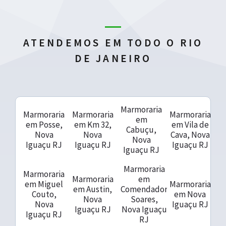
ATENDEMOS EM TODO O RIO
DE JANEIRO
Marmoraria
Marmoraria
Marmoraria
Marmoraria
em
em Posse,
em Km 32,
em Vila de
Cabuçu,
Nova
Nova
Cava, Nova
Nova
Iguaçu RJ
Iguaçu RJ
Iguaçu RJ
Iguaçu RJ
Marmoraria
Marmoraria
Marmoraria
em
em Miguel
Marmoraria
em Austin,
Comendador
Couto,
em Nova
Nova
Soares,
Nova
Iguaçu RJ
Iguaçu RJ
Nova Iguaçu
Iguaçu RJ
RJ