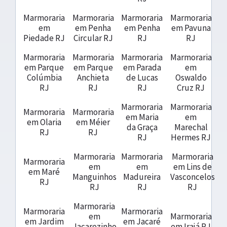
Marmoraria
Marmoraria
Marmoraria
Marmoraria
em
em Penha
em Penha
em Pavuna
Piedade RJ
Circular RJ
RJ
RJ
Marmoraria
Marmoraria
Marmoraria
Marmoraria
em Parque
em Parque
em Parada
em
Colúmbia
Anchieta
de Lucas
Oswaldo
RJ
RJ
RJ
Cruz RJ
Marmoraria
Marmoraria
Marmoraria
Marmoraria
em Maria
em
em Olaria
em Méier
da Graça
Marechal
RJ
RJ
RJ
Hermes RJ
Marmoraria
Marmoraria
Marmoraria
Marmoraria
em
em
em Lins de
em Maré
Manguinhos
Madureira
Vasconcelos
RJ
RJ
RJ
RJ
Marmoraria
Marmoraria
Marmoraria
em
Marmoraria
em Jardim
em Jacaré
Jacarezinho
em Irajá RJ