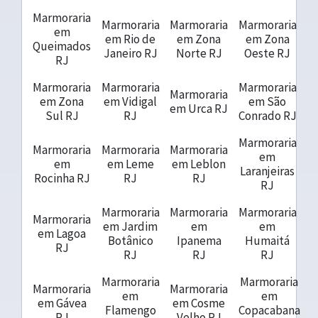
Marmoraria
Marmoraria
Marmoraria
Marmoraria
em
em Rio de
em Zona
em Zona
Queimados
Janeiro RJ
Norte RJ
Oeste RJ
RJ
Marmoraria
Marmoraria
Marmoraria
Marmoraria
em Zona
em Vidigal
em São
em Urca RJ
Sul RJ
RJ
Conrado RJ
Marmoraria
Marmoraria
Marmoraria
Marmoraria
em
em
em Leme
em Leblon
Laranjeiras
Rocinha RJ
RJ
RJ
RJ
Marmoraria
Marmoraria
Marmoraria
Marmoraria
em Jardim
em
em
em Lagoa
Botânico
Ipanema
Humaitá
RJ
RJ
RJ
RJ
Marmoraria
Marmoraria
Marmoraria
Marmoraria
em
em
em Gávea
em Cosme
Flamengo
Copacabana
RJ
Velho RJ