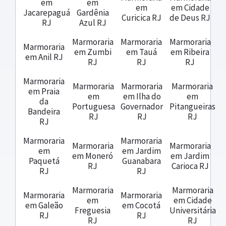
em
em
em
em Cidade
Jacarepaguá
Gardênia
Curicica RJ
de Deus RJ
RJ
Azul RJ
Marmoraria
Marmoraria
Marmoraria
Marmoraria
em Zumbi
em Tauá
em Ribeira
em Anil RJ
RJ
RJ
RJ
Marmoraria
Marmoraria
Marmoraria
Marmoraria
em Praia
em
em Ilha do
em
da
Portuguesa
Governador
Pitangueiras
Bandeira
RJ
RJ
RJ
RJ
Marmoraria
Marmoraria
Marmoraria
Marmoraria
em
em Jardim
em Moneró
em Jardim
Paquetá
Guanabara
RJ
Carioca RJ
RJ
RJ
Marmoraria
Marmoraria
Marmoraria
Marmoraria
em
em Cidade
em Galeão
em Cocotá
Freguesia
Universitária
RJ
RJ
RJ
RJ