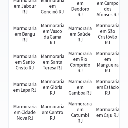
Marmoraria
Marmoraria
em
em Campo
em Jabour
em
Deodoro
dos
RJ
Gericinó RJ
RJ
Afonsos RJ
Marmoraria
Marmoraria
Marmoraria
Marmoraria
em Vasco
em São
em Bangu
em Saúde
da Gama
Cristóvão
RJ
RJ
RJ
RJ
Marmoraria
Marmoraria
Marmoraria
Marmoraria
em Rio
em
em Santo
em Santa
Comprido
Mangueira
Cristo RJ
Teresa RJ
RJ
RJ
Marmoraria
Marmoraria
Marmoraria
Marmoraria
em Glória
em
em Estácio
em Lapa RJ
RJ
Gamboa RJ
RJ
Marmoraria
Marmoraria
Marmoraria
em
Marmoraria
em Cidade
em Centro
Catumbi
em Caju RJ
Nova RJ
RJ
RJ