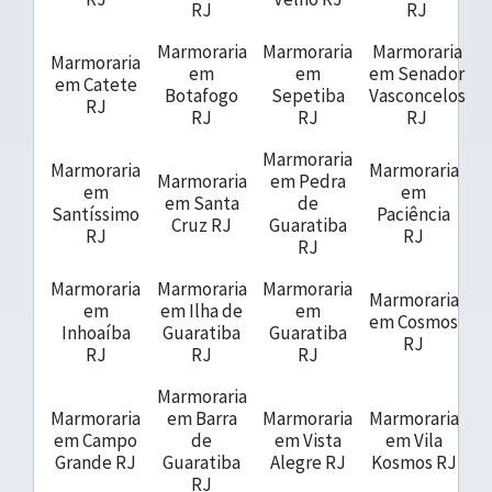
RJ
RJ
Marmoraria
Marmoraria
Marmoraria
Marmoraria
em
em
em Senador
em Catete
Botafogo
Sepetiba
Vasconcelos
RJ
RJ
RJ
RJ
Marmoraria
Marmoraria
Marmoraria
Marmoraria
em Pedra
em
em
em Santa
de
Santíssimo
Paciência
Cruz RJ
Guaratiba
RJ
RJ
RJ
Marmoraria
Marmoraria
Marmoraria
Marmoraria
em
em Ilha de
em
em Cosmos
Inhoaíba
Guaratiba
Guaratiba
RJ
RJ
RJ
RJ
Marmoraria
Marmoraria
em Barra
Marmoraria
Marmoraria
em Campo
de
em Vista
em Vila
Grande RJ
Guaratiba
Alegre RJ
Kosmos RJ
RJ