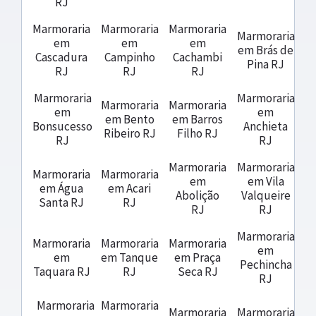
RJ
Marmoraria
Marmoraria
Marmoraria
Marmoraria
em
em
em
em Brás de
Cascadura
Campinho
Cachambi
Pina RJ
RJ
RJ
RJ
Marmoraria
Marmoraria
Marmoraria
Marmoraria
em
em
em Bento
em Barros
Bonsucesso
Anchieta
Ribeiro RJ
Filho RJ
RJ
RJ
Marmoraria
Marmoraria
Marmoraria
Marmoraria
em
em Vila
em Água
em Acari
Abolição
Valqueire
Santa RJ
RJ
RJ
RJ
Marmoraria
Marmoraria
Marmoraria
Marmoraria
em
em
em Tanque
em Praça
Pechincha
Taquara RJ
RJ
Seca RJ
RJ
Marmoraria
Marmoraria
Marmoraria
Marmoraria