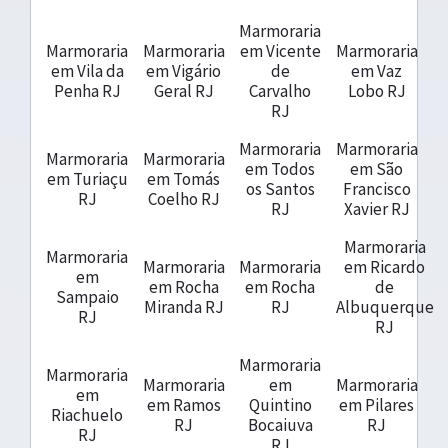
Marmoraria
Marmoraria
Marmoraria
em Vicente
Marmoraria
em Vila da
em Vigário
de
em Vaz
Penha RJ
Geral RJ
Carvalho
Lobo RJ
RJ
Marmoraria
Marmoraria
Marmoraria
Marmoraria
em Todos
em São
em Turiaçu
em Tomás
os Santos
Francisco
RJ
Coelho RJ
RJ
Xavier RJ
Marmoraria
Marmoraria
Marmoraria
Marmoraria
em Ricardo
em
em Rocha
em Rocha
de
Sampaio
Miranda RJ
RJ
Albuquerque
RJ
RJ
Marmoraria
Marmoraria
Marmoraria
em
Marmoraria
em
em Ramos
Quintino
em Pilares
Riachuelo
RJ
Bocaiuva
RJ
RJ
RJ