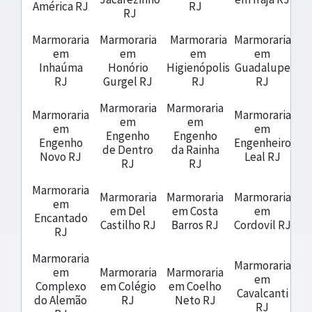
América RJ
RJ
RJ
Marmoraria
Marmoraria
Marmoraria
Marmoraria
em
em
em
em
Inhaúma
Honório
Higienópolis
Guadalupe
RJ
Gurgel RJ
RJ
RJ
Marmoraria
Marmoraria
Marmoraria
Marmoraria
em
em
em
em
Engenho
Engenho
Engenho
Engenheiro
de Dentro
da Rainha
Novo RJ
Leal RJ
RJ
RJ
Marmoraria
Marmoraria
Marmoraria
Marmoraria
em
em Del
em Costa
em
Encantado
Castilho RJ
Barros RJ
Cordovil RJ
RJ
Marmoraria
Marmoraria
em
Marmoraria
Marmoraria
em
Complexo
em Colégio
em Coelho
Cavalcanti
do Alemão
RJ
Neto RJ
RJ