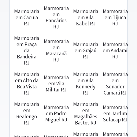
Marmoraria
Marmoraria
Marmoraria
Marmoraria
em
em Cacuia
em Vila
em Tijuca
Bancários
RJ
Isabel RJ
RJ
RJ
Marmoraria
Marmoraria
em Praça
Marmoraria
Marmoraria
em
da
em Grajaú
em Andaraí
Maracanã
Bandeira
RJ
RJ
RJ
RJ
Marmoraria
Marmoraria
Marmoraria
Marmoraria
em Alto da
em Vila
em
em Vila
Boa Vista
Kennedy
Senador
Militar RJ
RJ
RJ
Camará RJ
Marmoraria
Marmoraria
Marmoraria
Marmoraria
em
em
em Padre
em Jardim
Realengo
Magalhães
Miguel RJ
Sulacap RJ
RJ
Bastos RJ
Marmoraria
Marmoraria